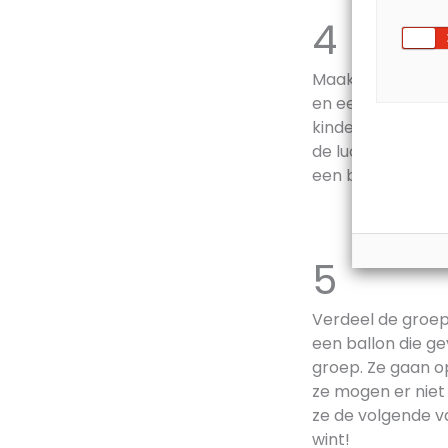
4 Wa
Maak meerdere te
en een baksteen 
kinderen moeten 
de lucht vliegt.
een beker. Het t
5 Ba
Verdeel de groep 
een ballon die ge
groep. Ze gaan op
ze mogen er niet
ze de volgende v
wint!