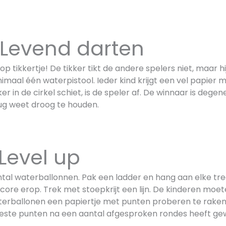
vend darten
op tikkertje! De tikker tikt de andere spelers niet, maar h
imaal één waterpistool. Ieder kind krijgt een vel papier m
ikker in de cirkel schiet, is de speler af. De winnaar is degen
 rug weet droog te houden.
vel up
ntal waterballonnen. Pak een ladder en hang aan elke tre
re erop. Trek met stoepkrijt een lijn. De kinderen moete
erballonen een papiertje met punten proberen te raken. 
ste punten na een aantal afgesproken rondes heeft ge