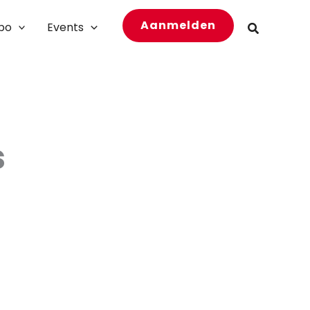
Aanmelden
bo
Events
Zoeken
s