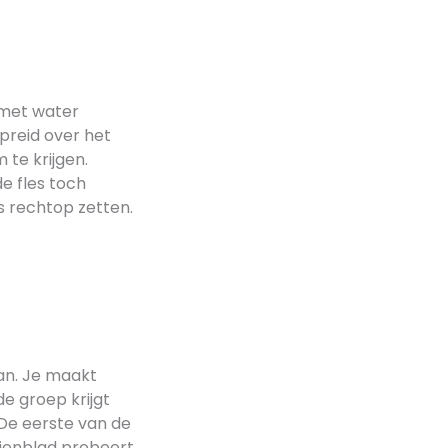
 met water
spreid over het
te krijgen.
e fles toch
s rechtop zetten.
aan. Je maakt
e groep krijgt
De eerste van de
dienblad probeert