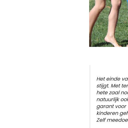
Het einde va
stijgt. Met
hete zaal nou
natuurlijk oo
garant voor v
kinderen geh
Zelf meedoe