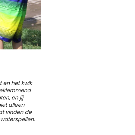
t en het kwik
 beklemmend
en, en jij
iet alleen
dat vinden de
 waterspellen.