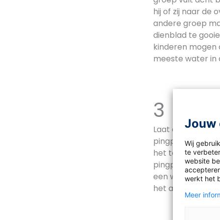
hij of zij naar d
andere groep mag
dienblad te gooie
kinderen mogen o
meeste water in d
3 Pin
Jouw 
Laat alle kindere
pingpongballetje
Wij gebrui
het team krijgt e
te verbeter
website bez
pingpongballetje
accepteren
een waterpistool 
werkt het 
het andere team 
Meer inform