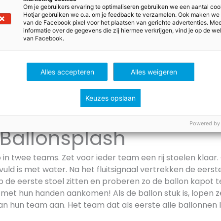
Om je gebruikers ervaring te optimaliseren gebruiken we een aantal coo
terwipplank
Hotjar gebruiken we o.a. om je feedback te verzamelen. Ook maken we
van de Facebook pixel voor het plaatsen van gerichte advertenties. Me
informatie over de gegevens die zij hiermee verkrijgen, vind je op de we
ams. De leerlingen mogen om de beurt aan de slag. Bo
van Facebook.
een wipplankje. Aan de ene kant zet je er een bekertje w
op het andere uiteinde van de plank trappen, zodat het 
Alles accepteren
Alles weigeren
 De kinderen moeten het omhoogvliegende water op zien 
eam dat als eerste een fles heeft gevuld, heeft gewonnen
Keuzes opslaan
Powered by
llonsplash
in twee teams. Zet voor ieder team een rij stoelen klaar. 
vuld is met water. Na het fluitsignaal vertrekken de eers
 de eerste stoel zitten en proberen zo de ballon kapot t
 met hun handen aankomen! Als de ballon stuk is, lopen z
an hun team aan. Het team dat als eerste alle ballonnen 