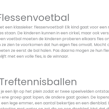
ssenvoetbal
t een klassieker: flessenvoetbal! Elk kind gaat voor een
les staan. De kinderen kunnen in een cirkel, maar ook ver
een voetbal moeten de kinderen proberen elkaars fles om 
 ze zien te voorkomen dat hun eigen fles omvalt. Mocht d
eten ze eerst de bal halen. Pas daarna mogen ze hun fle
jft met een volle fles, is de winnaar.
ftennisballen
k je een lijn op het plein zodat er twee speelvelden ontst
 ene groep gaat lopen, de andere gaat gooien. De lopend
 een lege emmer, een aantal bekertjes en een dienblad. 
bekertjes met water en zet die op een dienblad. Met dat 