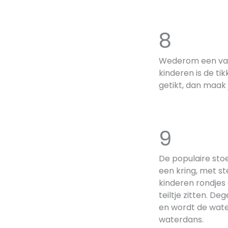
8 Spo
Wederom een vari
kinderen is de t
getikt, dan maak 
9 Wa
De populaire stoe
een kring, met st
kinderen rondjes 
teiltje zitten. De
en wordt de water
waterdans.