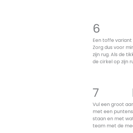
6 Le
Een toffe variant 
Zorg dus voor min
zijn rug. Als de t
de cirkel op zijn
7 Le
Vul een groot aa
met een puntensco
staan en met wat
team met de mee