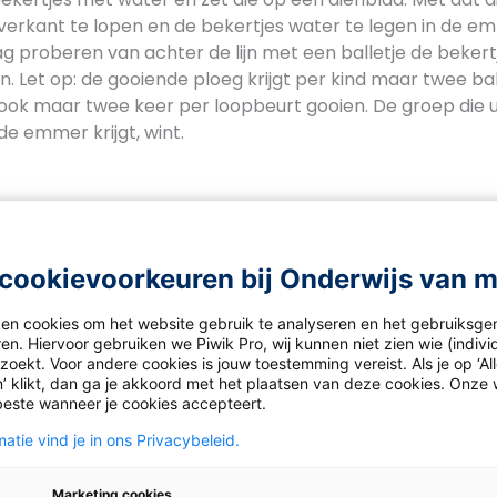
e overkant te lopen en de bekertjes water te legen in de 
 proberen van achter de lijn met een balletje de bekert
n. Let op: de gooiende ploeg krijgt per kind maar twee bal
ok maar twee keer per loopbeurt gooien. De groep die uit
e emmer krijgt, wint.
gpongbalschieten
cookievoorkeuren bij Onderwijs van 
n een waterpistool mee naar school nemen. Verder zijn er 
s en een aantal plastic flessen nodig. Maak twee teams. 
ken cookies om het website gebruik te analyseren en het gebruiksge
en eigen fles gevuld met water en legt op de opening van
en. Hiervoor gebruiken we Piwik Pro, wij kunnen niet zien wie (indiv
oekt. Voor andere cookies is jouw toestemming vereist. Als je op ‘Al
. Ieder team probeert van een afstand de balletjes van d
’ klikt, dan ga je akkoord met het plaatsen van deze cookies. Onze 
van de flessen af te schieten. Het team dat als eerste all
beste wanneer je cookies accepteert.
eraf heeft geschoten, heeft gewonnen.
atie vind je in ons Privacybeleid.
Marketing cookies