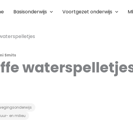
me
Basisonderwijs
Voortgezet onderwijs
M
 waterspelletjes
i Smits
offe waterspelletje
wegingsonderwijs
uur- en milieu