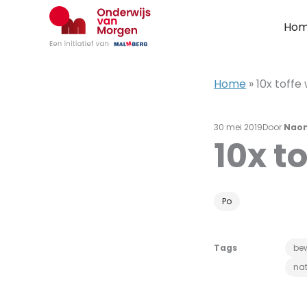
Ga
naar
Ho
de
inhoud
Home
»
10x toffe
30 mei 2019
Door
Naom
10x t
Po
Tags
be
nat