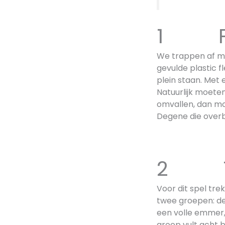
1 Fle
We trappen af me
gevulde plastic f
plein staan. Met 
Natuurlijk moeten
omvallen, dan mo
Degene die overbli
2 Tre
Voor dit spel tre
twee groepen: de
een volle emmer,
groep vult acht 