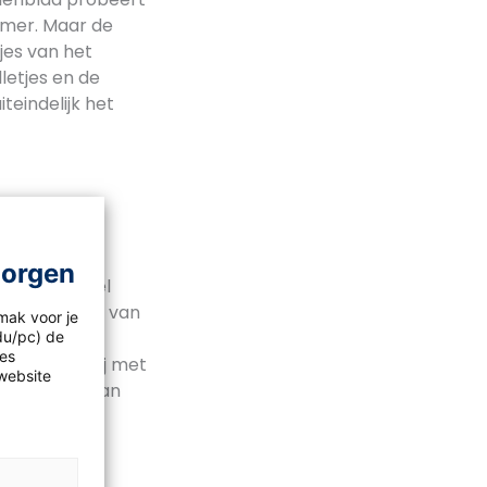
emmer. Maar de
jes van het
letjes en de
eindelijk het
morgen
voor dit spel
Iedere speler van
mak voor je
 de fles een
idu/pc) de
les
e tegenpartij met
website
e balletjes van