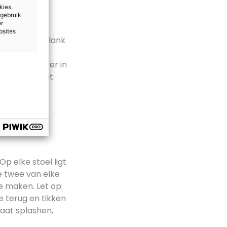
kies.
 gebruik
er
bsites
uw van een plank
ater op. De
bekertje water in
te vangen met
.
Op elke stoel ligt
te twee van elke
e maken. Let op:
e terug en tikken
laat splashen,