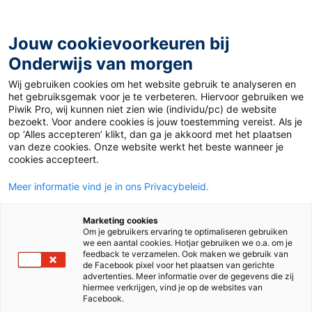
Ga
naar
de
Jouw cookievoorkeuren bij
inhoud
Onderwijs van morgen
Wij gebruiken cookies om het website gebruik te analyseren en
Home
»
Lied van de maand: Ik wil nog niet naar bed
het gebruiksgemak voor je te verbeteren. Hiervoor gebruiken we
Piwik Pro, wij kunnen niet zien wie (individu/pc) de website
bezoekt. Voor andere cookies is jouw toestemming vereist. Als je
28 november 2024
Door
Olav Rademaker
op ‘Alles accepteren’ klikt, dan ga je akkoord met het plaatsen
Lied van de maand:
van deze cookies. Onze website werkt het beste wanneer je
cookies accepteert.
Ik wil nog niet naar
Meer informatie vind je in ons Privacybeleid.
bed
Marketing cookies
Om je gebruikers ervaring te optimaliseren gebruiken
we een aantal cookies. Hotjar gebruiken we o.a. om je
feedback te verzamelen. Ook maken we gebruik van
de Facebook pixel voor het plaatsen van gerichte
Praktijk en kennis
Po
advertenties. Meer informatie over de gegevens die zij
hiermee verkrijgen, vind je op de websites van
Facebook.