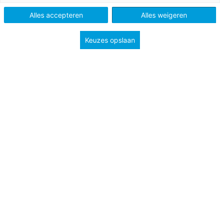
Tags
kunst en cultuur
Alles accepteren
Alles weigeren
Keuzes opslaan
Groep 7-8