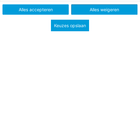
Tags
leesmotivatie
leesonderwijs
Alles accepteren
Alles weigeren
Keuzes opslaan
Van 5 t/m 16 oktober is het weer Kinderboekenweek. Het