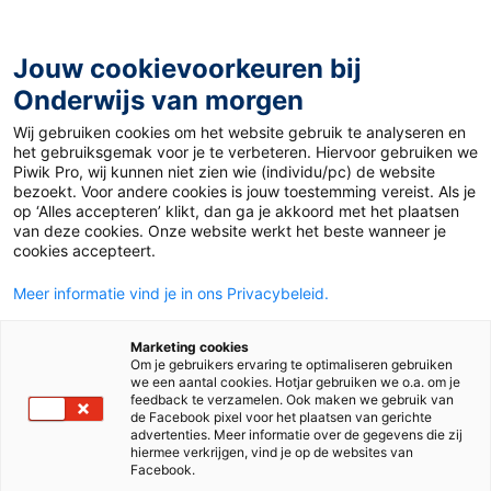
Ga
naar
de
Jouw cookievoorkeuren bij
inhoud
Onderwijs van morgen
Wij gebruiken cookies om het website gebruik te analyseren en
Home
»
Leuke lessuggesties voor de Kinderboekenweek
het gebruiksgemak voor je te verbeteren. Hiervoor gebruiken we
Piwik Pro, wij kunnen niet zien wie (individu/pc) de website
bezoekt. Voor andere cookies is jouw toestemming vereist. Als je
3 oktober 2022
Door
de redactie
op ‘Alles accepteren’ klikt, dan ga je akkoord met het plaatsen
Leuke lessuggesties
van deze cookies. Onze website werkt het beste wanneer je
cookies accepteert.
voor de
Meer informatie vind je in ons Privacybeleid.
Kinderboekenweek
Marketing cookies
Om je gebruikers ervaring te optimaliseren gebruiken
we een aantal cookies. Hotjar gebruiken we o.a. om je
feedback te verzamelen. Ook maken we gebruik van
de Facebook pixel voor het plaatsen van gerichte
Po
advertenties. Meer informatie over de gegevens die zij
hiermee verkrijgen, vind je op de websites van
Facebook.