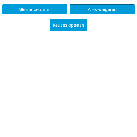
Alles accepteren
Alles weigeren
Tags
puberteit
Keuzes opslaan
Wat is het verschil tussen millennials, generatie Y,