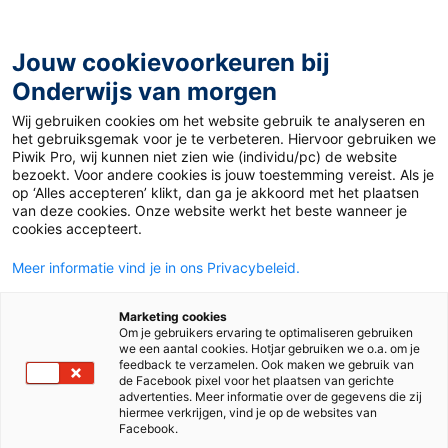
Ga
naar
de
Jouw cookievoorkeuren bij
inhoud
Onderwijs van morgen
Wij gebruiken cookies om het website gebruik te analyseren en
Home
»
Generatie Y, Z en A: een overview van de
het gebruiksgemak voor je te verbeteren. Hiervoor gebruiken we
generaties
Piwik Pro, wij kunnen niet zien wie (individu/pc) de website
bezoekt. Voor andere cookies is jouw toestemming vereist. Als je
op ‘Alles accepteren’ klikt, dan ga je akkoord met het plaatsen
24 juli 2023
Door
de redactie
van deze cookies. Onze website werkt het beste wanneer je
Generatie Y, Z en A:
cookies accepteert.
Meer informatie vind je in ons Privacybeleid.
een overview van
Marketing cookies
de generaties
Om je gebruikers ervaring te optimaliseren gebruiken
we een aantal cookies. Hotjar gebruiken we o.a. om je
feedback te verzamelen. Ook maken we gebruik van
de Facebook pixel voor het plaatsen van gerichte
advertenties. Meer informatie over de gegevens die zij
Po, Vo en Mbo
hiermee verkrijgen, vind je op de websites van
Facebook.