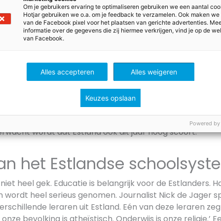
Om je gebruikers ervaring te optimaliseren gebruiken we een aantal coo
r deze samen te zetten en les te geven naar hun behoeft
Hotjar gebruiken we o.a. om je feedback te verzamelen. Ook maken we
van de Facebook pixel voor het plaatsen van gerichte advertenties. Me
informatie over de gegevens die zij hiermee verkrijgen, vind je op de we
van Facebook.
erzoek: Estland scoort hoog 
s
Alles accepteren
Alles weigeren
k werpt nu zijn vruchten af. Uit het
Programma for Interna
A)
blijkt namelijk dat Estland de slimste vijftienjarige leerl
Keuzes opslaan
e, lezen en wetenschap. Van de 79 landen die getest zijn,
t beste. Dit is zelfs al meerdere jaren de trend. De laatst
Powered by
rwacht wordt dat Estland ook dit jaar hoog scoort.
van het Estlandse schoolsys
 niet heel gek. Educatie is belangrijk voor de Estlanders. 
 wordt heel serieus genomen. Journalist Nick de Jager s
rschillende leraren uit Estland. Eén van deze leraren zeg
nze bevolking is atheïstisch. Onderwijs is onze religie.’ E