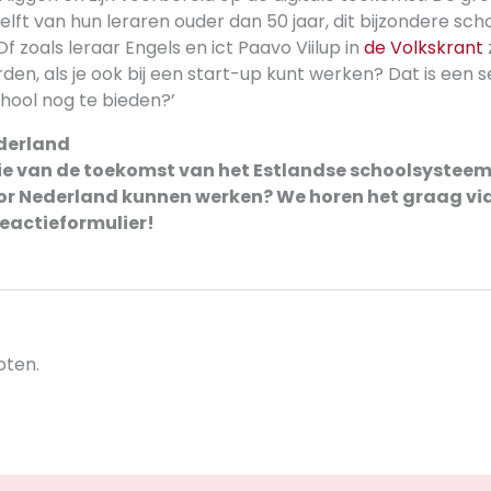
elft van hun leraren ouder dan 50 jaar, dit bijzondere sc
f zoals leraar Engels en ict Paavo Viilup in
de Volkskrant
den, als je ook bij een start-up kunt werken? Dat is een s
hool nog te bieden?’
derland
ie van de toekomst van het Estlandse schoolsysteem?
or Nederland kunnen werken? We horen het graag via
eactieformulier!
oten.