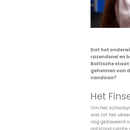
Dat het onderwij
razendsnel en b
Baltische staat
geheimen van d
vandaan?
Het Fins
Om het schoolsys
was tot het uitee
nog gebaseerd op
ontstond ruimte v