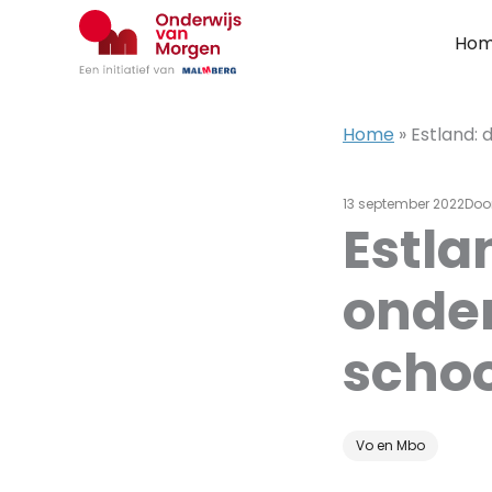
Ga
naar
Ho
de
inhoud
Home
»
Estland:
13 september 2022
Doo
Estla
onder
scho
Vo en Mbo