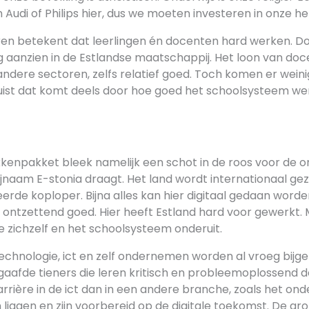
udi of Philips hier, dus we moeten investeren in onze he
ren betekent dat leerlingen én docenten hard werken. D
 aanzien in de Estlandse maatschappij. Het loon van doce
ndere sectoren, zelfs relatief goed. Toch komen er wein
juist dat komt deels door hoe goed het schoolsysteem wer
enpakket bleek namelijk een schot in de roos voor de o
bijnaam E-stonia draagt. Het land wordt internationaal gez
erde koploper. Bijna alles kan hier digitaal gedaan worde
s ontzettend goed. Hier heeft Estland hard voor gewerkt.
 zichzelf en het schoolsysteem onderuit.
echnologie, ict en zelf ondernemen worden al vroeg bijge
gaafde tieners die leren kritisch en probleemoplossend d
arrière in de ict dan in een andere branche, zoals het onde
liggen en zijn voorbereid op de digitale toekomst. De grot