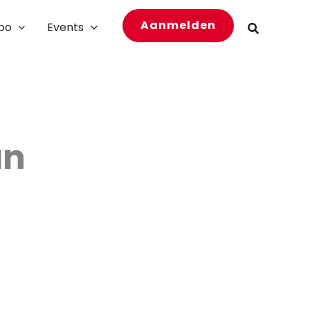
Aanmelden
bo
Events
Zoeken
an