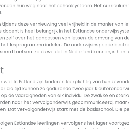
onden hun weg naar het schoolsysteem. Het curriculum 
.
ijdens deze vernieuwing veel vrijheid in de manier van l
 docent is heel belangrijk in het Estlandse onderwijssys
en zelf over het aanpassen van lessen, de omvang van de
j het lesprogramma indelen. De onderwijsinspectie bestaa
seerd toetsen zoals we dat in Nederland kennen, is hen 
t
er wel. In Estland zijn kinderen leerplichtig van hun zevend
oor die tijd kunnen ze gedurende twee jaar kleuteronderwij
 op de vaardigheden van elk individu. De zwakke en ster
worden naar het vervolgonderwijs gecommuniceerd, maar
n. Dat vervolgonderwijs start met de basisschool. Die pe
olgen Estlandse leerlingen vervolgens het lager voortgez