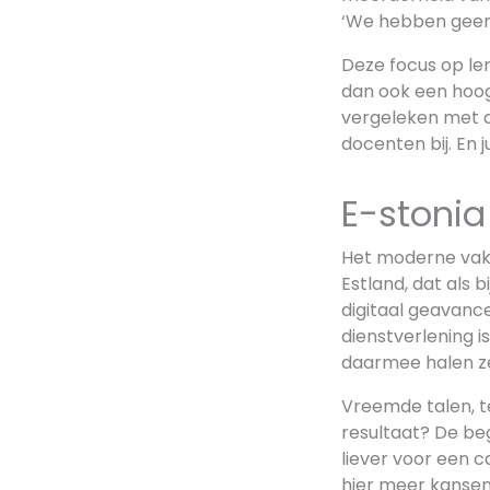
‘We hebben geen A
Deze focus op le
dan ook een hoog
vergeleken met a
docenten bij. En 
E-stonia
Het moderne vakk
Estland, dat als 
digitaal geavance
dienstverlening i
daarmee halen ze
Vreemde talen, t
resultaat? De be
liever voor een c
hier meer kansen 