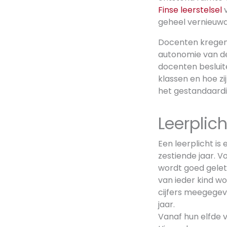
Finse leerstelsel
v
geheel vernieuwd
Docenten kregen t
autonomie van de
docenten besluit
klassen en hoe zi
het gestandaardi
Leerplich
Een leerplicht is 
zestiende jaar. V
wordt goed gelet
van ieder kind 
cijfers meegegeve
jaar.
Vanaf hun elfde v