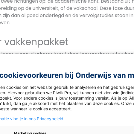
 twee richtingen op: de academische kant, bestaand uit
reiding op de universiteit, of de vakschool. Deze fase duu
en zijn dan al goed onderlegd en de vervolgstudies staan i
ven.
r vakkenpakket
p hoog niveau studeren, komt door hun eerdere schoolcar
 schoolperiode van zeven tot zestien jaar oud is bijzonder
, net als technische vaardigheden en ondernemerschap. I
cookievoorkeuren bij Onderwijs van 
olen in Estland.
En er wordt gefocust op kritisch en pro
 van ouderwets woordjes stampen. De leerlingen volgen 
ken cookies om het website gebruik te analyseren en het gebruiksge
e universele onderwijs.
Ze leren op hetzelfde niveau en zit
en. Hiervoor gebruiken we Piwik Pro, wij kunnen niet zien wie (indiv
De leerlingen groeien samen op en docenten geven vaa
oekt. Voor andere cookies is jouw toestemming vereist. Als je op ‘Al
eerling is het duidelijk wat hij of zij kan. Er worden weinig
’ klikt, dan ga je akkoord met het plaatsen van deze cookies. Onze 
beste wanneer je cookies accepteert.
 de examens aan het einde van de schoolcarrière. Natuurl
len waar dit wel gebeurt, maar een groot deel van het ond
atie vind je in ons Privacybeleid.
passen aan de leerlingen in plaats van andersom. De Est
skrant
hoe er kinderen op de school van haar dochter sl
Marketing cookies