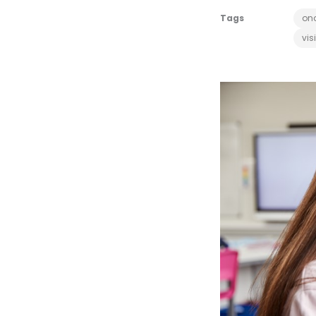
Tags
ond
vis