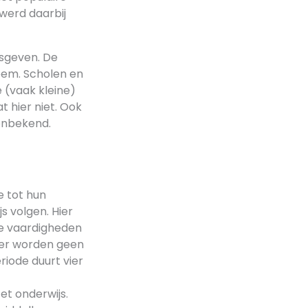
werd daarbij
esgeven. De
teem. Scholen en
 (vaak kleine)
t hier niet. Ook
onbekend.
e tot hun
s volgen. Hier
ke vaardigheden
 er worden geen
riode duurt vier
et onderwijs.