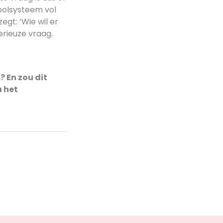
hoolsysteem vol
zegt: ‘Wie wil er
erieuze vraag.
 En zou dit
 het