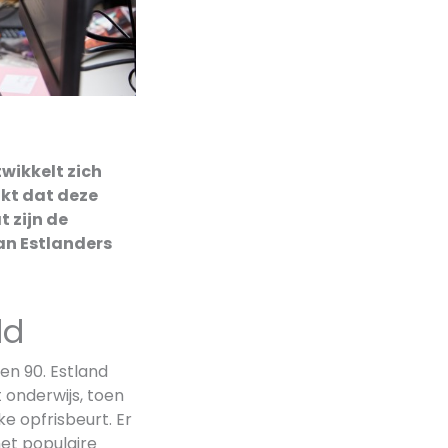
twikkelt zich
jkt dat deze
 zijn de
an Estlanders
ld
n 90. Estland
t onderwijs, toen
e opfrisbeurt. Er
het populaire