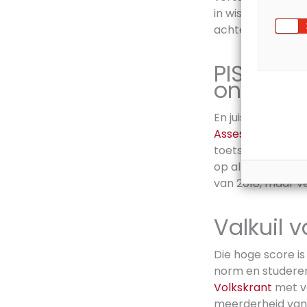
in wiskunde. Doo
achterstand.
PISA ond
onderwij
En juist die aanpa
Assessment (PIS
toetst op wiskund
op alle vlakken he
van 2018, maar ve
Valkuil 
Die hoge score is
norm en studeren
Volkskrant
met ve
meerderheid van o