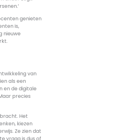
rsenen.’
ocenten genieten
nten is,
ig nieuwe
kt.
ntwikkeling van
ien als een
n en de digitale
 Maar precies
bracht. Het
enken, kiezen
rwijs. Ze zien dat
e vraag is dus of