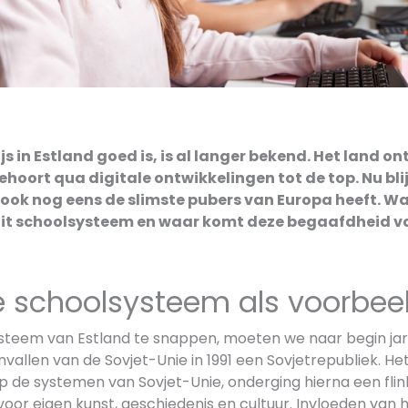
s in Estland goed is, is al langer bekend. Het land on
ehoort qua digitale ontwikkelingen tot de top. Nu bli
 ook nog eens de slimste pubers van Europa heeft. Wat
it schoolsysteem en waar komt deze begaafdheid v
e schoolsysteem als voorbee
teem van Estland te snappen, moeten we naar begin jare
nvallen van de Sovjet-Unie in 1991 een Sovjetrepubliek. He
 de systemen van Sovjet-Unie, onderging hierna een flink
oor eigen kunst, geschiedenis en cultuur. Invloeden van 