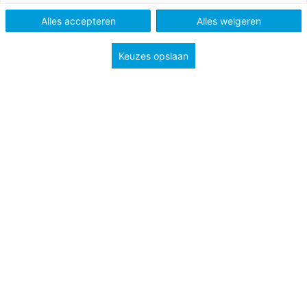
Tags
ouders
visie en beleid
Alles accepteren
Alles weigeren
Keuzes opslaan
De medezeggenschapsraad (MR) is een wettelijk