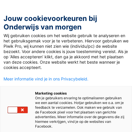
Ga
naar
de
Jouw cookievoorkeuren bij
inhoud
Onderwijs van morgen
Wij gebruiken cookies om het website gebruik te analyseren en
Home
»
Een ijzersterke medezeggenschapsraad? 5 tips
het gebruiksgemak voor je te verbeteren. Hiervoor gebruiken we
Piwik Pro, wij kunnen niet zien wie (individu/pc) de website
bezoekt. Voor andere cookies is jouw toestemming vereist. Als je
18 januari 2021
Door
de redactie
op ‘Alles accepteren’ klikt, dan ga je akkoord met het plaatsen
Een ijzersterke
van deze cookies. Onze website werkt het beste wanneer je
cookies accepteert.
medezeggenschap
Meer informatie vind je in ons Privacybeleid.
sraad? 5 tips
Marketing cookies
Om je gebruikers ervaring te optimaliseren gebruiken
we een aantal cookies. Hotjar gebruiken we o.a. om je
feedback te verzamelen. Ook maken we gebruik van
de Facebook pixel voor het plaatsen van gerichte
Po
advertenties. Meer informatie over de gegevens die zij
hiermee verkrijgen, vind je op de websites van
Facebook.