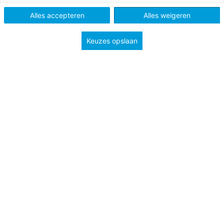
Alles accepteren
Alles weigeren
Keuzes opslaan
Docenten en leerlingen hebben er alweer één of
meerdere lesweken opzitten. Voor docenten betekent dit
nieuwe klassen met ook nieuwe leerlingen. Wellicht zet dit
aan tot nadenken over verschillende leerstijlen en
misschien ook over de eigen doceerstijl. Voor de zomer
eindigden
we met de vier globale leerstijlen. We pakken
nu de draad weer op met een uitstapje naar een
verwant onderwerp: verschillen in het functioneren van