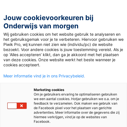
Ga
naar
de
Jouw cookievoorkeuren bij
inhoud
Onderwijs van morgen
Wij gebruiken cookies om het website gebruik te analyseren en
Home
»
Denk en of doen: links of rechts?
het gebruiksgemak voor je te verbeteren. Hiervoor gebruiken we
Piwik Pro, wij kunnen niet zien wie (individu/pc) de website
bezoekt. Voor andere cookies is jouw toestemming vereist. Als je
4 september 2008
Door
Henk Witteman
op ‘Alles accepteren’ klikt, dan ga je akkoord met het plaatsen
Denk en of doen:
van deze cookies. Onze website werkt het beste wanneer je
cookies accepteert.
links of rechts?
Meer informatie vind je in ons Privacybeleid.
Marketing cookies
Om je gebruikers ervaring te optimaliseren gebruiken
Nieuws
we een aantal cookies. Hotjar gebruiken we o.a. om je
feedback te verzamelen. Ook maken we gebruik van
de Facebook pixel voor het plaatsen van gerichte
advertenties. Meer informatie over de gegevens die zij
hiermee verkrijgen, vind je op de websites van
Facebook.