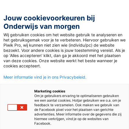
Ga
naar
de
Jouw cookievoorkeuren bij
inhoud
Onderwijs van morgen
Wij gebruiken cookies om het website gebruik te analyseren en
Home
»
Column: Douze points naar ons mbo!
het gebruiksgemak voor je te verbeteren. Hiervoor gebruiken we
Piwik Pro, wij kunnen niet zien wie (individu/pc) de website
bezoekt. Voor andere cookies is jouw toestemming vereist. Als je
12 juni 2024
Door
Ryan Smulders
op ‘Alles accepteren’ klikt, dan ga je akkoord met het plaatsen
Column: Douze
van deze cookies. Onze website werkt het beste wanneer je
cookies accepteert.
points naar ons
Meer informatie vind je in ons Privacybeleid.
mbo!
Marketing cookies
Om je gebruikers ervaring te optimaliseren gebruiken
we een aantal cookies. Hotjar gebruiken we o.a. om je
feedback te verzamelen. Ook maken we gebruik van
de Facebook pixel voor het plaatsen van gerichte
Column
Mbo
advertenties. Meer informatie over de gegevens die zij
hiermee verkrijgen, vind je op de websites van
Facebook.