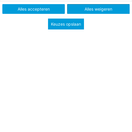
Alles accepteren
Alles weigeren
Keuzes opslaan
De winter komt om de hoek kijken, dus we kunnen wel
wat hartverwarmende of juist ijskoude verhalen
gebruiken om deze tijd goed door te komen. Trek je
sloffen aan, zet een kop thee of pak warme