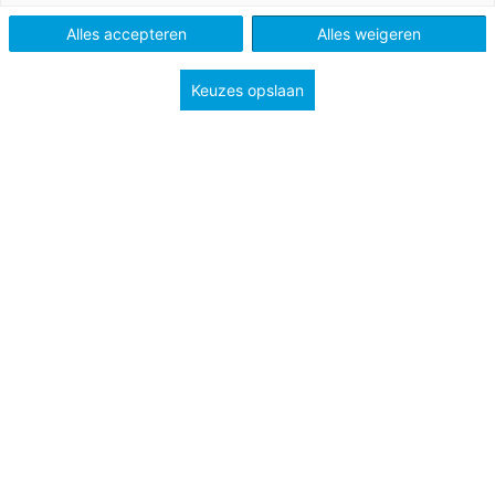
Alles accepteren
Alles weigeren
Keuzes opslaan
9 september 2021
Begeleid je leerlingen optimaal op hun weg
naar de toekomst
Boost je onderwijskundige en individuele
ontwikkeling met het gevarieerde aanbod van
Onderwijz.
Nieuws
Bekijk