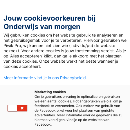
Ga
naar
de
Jouw cookievoorkeuren bij
inhoud
Onderwijs van morgen
Wij gebruiken cookies om het website gebruik te analyseren en
het gebruiksgemak voor je te verbeteren. Hiervoor gebruiken we
Piwik Pro, wij kunnen niet zien wie (individu/pc) de website
Auteur:
Onderwijz
bezoekt. Voor andere cookies is jouw toestemming vereist. Als je
op ‘Alles accepteren’ klikt, dan ga je akkoord met het plaatsen
van deze cookies. Onze website werkt het beste wanneer je
cookies accepteert.
Meer informatie vind je in ons Privacybeleid.
Marketing cookies
Om je gebruikers ervaring te optimaliseren gebruiken
we een aantal cookies. Hotjar gebruiken we o.a. om je
feedback te verzamelen. Ook maken we gebruik van
de Facebook pixel voor het plaatsen van gerichte
advertenties. Meer informatie over de gegevens die zij
hiermee verkrijgen, vind je op de websites van
Facebook.