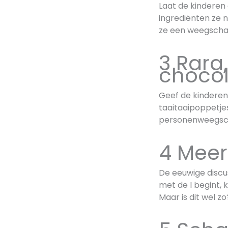
Laat de kinderen
ingrediënten ze 
ze een weegschaa
3 Rara,
chocol
Geef de kinderen
taaitaaipoppetje
personenweegsc
4 Meer
De eeuwige discus
met de I begint, 
Maar is dit wel z