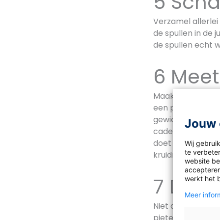
5 Scha
Verzamel allerlei
de spullen in de 
de spullen echt 
6 Mee
Maak een meethoe
een personenwee
gewichtjes. Leg w
Jouw 
cadeautjes. Laat 
doet de meeste k
Wij gebrui
te verbeter
kruidnootje het 
website bez
accepteren
7 De a
werkt het 
Meer inform
Niet alleen scho
pieten mogen nie