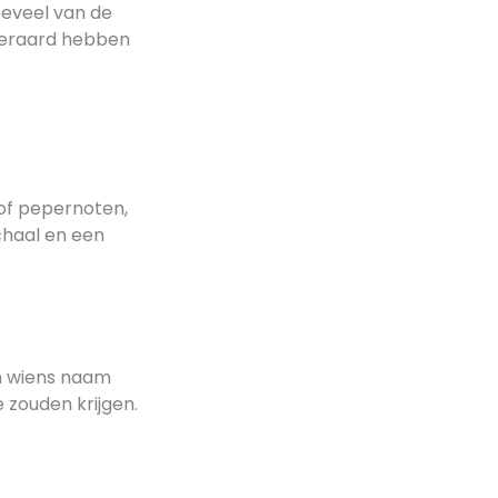
oeveel van de
iteraard hebben
(of pepernoten,
chaal en een
en wiens naam
 zouden krijgen.