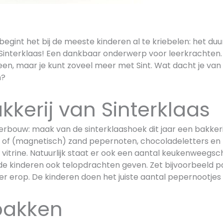
gint het bij de meeste kinderen al te kriebelen: het duu
 Sinterklaas! Een dankbaar onderwerp voor leerkrachten. 
een, maar je kunt zoveel meer met Sint. Wat dacht je van
n?
kkerij van Sinterklaas
rbouw: maak van de sinterklaashoek dit jaar een bakkerij
i of (magnetisch) zand pepernoten, chocoladeletters e
vitrine. Natuurlijk staat er ook een aantal keukenweegsc
 de kinderen ook telopdrachten geven. Zet bijvoorbeeld p
er erop. De kinderen doen het juiste aantal pepernootjes i
 bakken