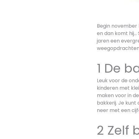
Begin november be
en dan komt hij…
jaren een evergr
weegopdrachte
1 De ba
Leuk voor de onde
kinderen met kle
maken voor in de 
bakkerij. Je kunt
neer met een cijf
2 Zelf