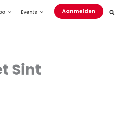
Aanmelden
bo
Events
Zoeken
t Sint