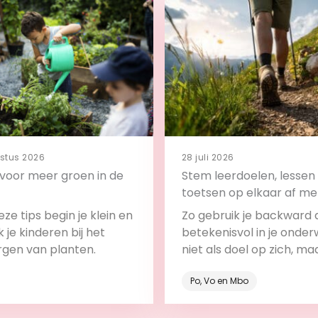
stus 2026
28 juli 2026
s voor meer groen in de
Stem leerdoelen, lessen
toetsen op elkaar af me
backward design
ze tips begin je klein en
Zo gebruik je backward 
 je kinderen bij het
betekenisvol in je onderw
rgen van planten.
niet als doel op zich, ma
onderdeel van het leerp
Po, Vo en Mbo