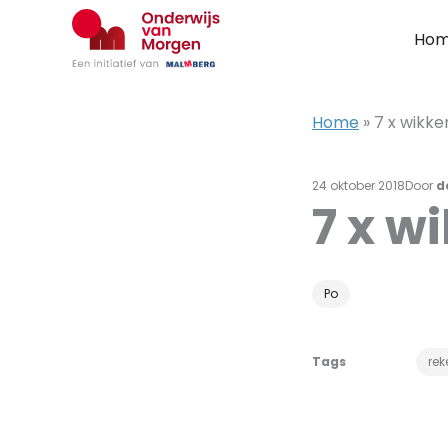
Ga
naar
Ho
de
inhoud
Home
»
7 x wikk
24 oktober 2018
Door
d
7 x w
Po
Tags
rek