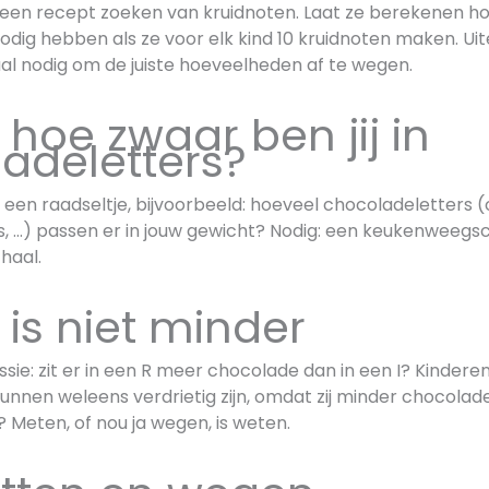
 een recept zoeken van kruidnoten. Laat ze berekenen h
nodig hebben als ze voor elk kind 10 kruidnoten maken. U
l nodig om de juiste hoeveelheden af te wegen.
 hoe zwaar ben jij in
adeletters?
 een raadseltje, bijvoorbeeld: hoeveel chocoladeletters 
s, …) passen er in jouw gewicht? Nodig: een keukenweegs
haal.
 is niet minder
sie: zit er in een R meer chocolade dan in een I? Kinder
kunnen weleens verdrietig zijn, omdat zij minder chocolade
o? Meten, of nou ja wegen, is weten.