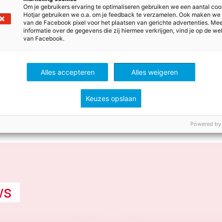
Om je gebruikers ervaring te optimaliseren gebruiken we een aantal coo
ht: er mag in elke zak niet meer dan bijvoorbeeld 3 kilogr
Hotjar gebruiken we o.a. om je feedback te verzamelen. Ook maken we
 het gewicht van de pakjes eerlijk over alle zakken. Ook l
van de Facebook pixel voor het plaatsen van gerichte advertenties. Me
informatie over de gegevens die zij hiermee verkrijgen, vind je op de we
hniekles aan, want dat klimmen met zo’n zak is natuurlij
van Facebook.
oord… Welke oplossingen kunnen de kinderen verzinnen
jgen? (Verwijs eventueel naar lessen uit de methode natu
 van een katrol wordt uitgelegd. Of bezoek een oud pakhu
Alles accepteren
Alles weigeren
gebeurde.)
Keuzes opslaan
Powered by
ws