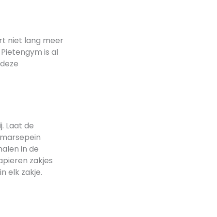
rt niet lang meer
Pietengym is al
 deze
. Laat de
n marsepein
halen in de
apieren zakjes
n elk zakje.