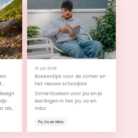
23 juli 2026
 en
Boekentips voor de zomer en
t
het nieuwe schooljaar
design
Zomerboeken voor jou en je
ijs:
leerlingen in het po, vo en
ar als
mbo.
roces.
Po, Vo en Mbo