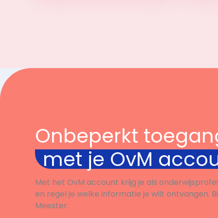
Bekijk
Onbeperkt toegan
met je OvM acco
Met het OvM account krijg je als onderwijsprofe
en regel je welke informatie je wilt ontvangen. B
Meester.