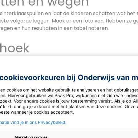
tten en wegen
 sinterklaasspullen en laat de kinderen schatten wat het z
juiste volgorde leggen. Maak er een foto van. Hebben ze gel
wegen en hun resultaten in een tabel noteren.
thoek
k en leg er verschillende weegschalen in, zoals een k
gschaal, maar regel bijvoorbeeld ook zo’n oude grutte
erkbladen neer en sinterklaasspullen, zoals snoepjes, kru
cookievoorkeuren bij Onderwijs van 
de kinderen bijvoorbeeld de bakkers uit de buurt vergelij
ruidnootjes in een zakje? Of voor gevorderden: welke bak
ken cookies om het website gebruik te analyseren en het gebruiksge
en. Hiervoor gebruiken we Piwik Pro, wij kunnen niet zien wie (indiv
goedkoopst?
oekt. Voor andere cookies is jouw toestemming vereist. Als je op ‘Al
’ klikt, dan ga je akkoord met het plaatsen van deze cookies. Onze 
rbo-piet
beste wanneer je cookies accepteert.
atie vind je in ons Privacybeleid.
len hebben ermee te maken, maar Sinterklaas ook: de arb
t meer te zwaar tillen! Verzamel een stapel pakjes en ju
Marketing cookies