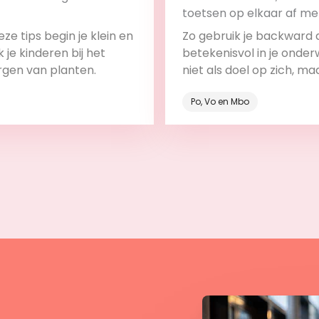
toetsen op elkaar af me
backward design
ze tips begin je klein en
Zo gebruik je backward 
 je kinderen bij het
betekenisvol in je onderw
rgen van planten.
niet als doel op zich, ma
onderdeel van het leerp
Po, Vo en Mbo
Bekijk
Bekijk