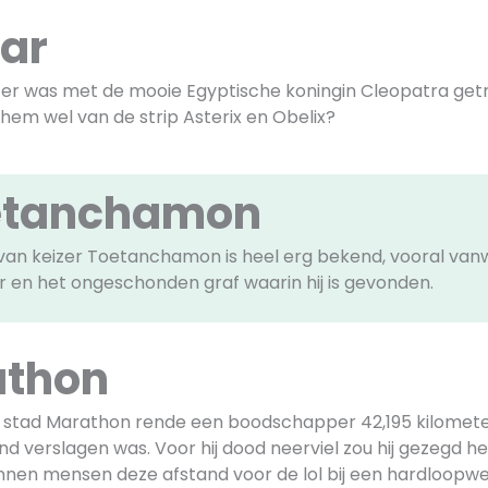
ar
er was met de mooie Egyptische koningin Cleopatra get
hem wel van de strip Asterix en Obelix?
etanchamon
n keizer Toetanchamon is heel erg bekend, vooral vanw
en het ongeschonden graf waarin hij is gevonden.
athon
 stad Marathon rende een boodschapper 42,195 kilomete
nd verslagen was. Voor hij dood neerviel zou hij gezegd h
ennen mensen deze afstand voor de lol bij een hardloopwed