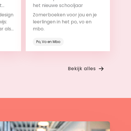
t
het nieuwe schooljaar
design
Zomerboeken voor jou en je
ijs:
leerlingen in het po, vo en
ar als
mbo.
roces.
Po, Vo en Mbo
Bekijk
Bekijk alles