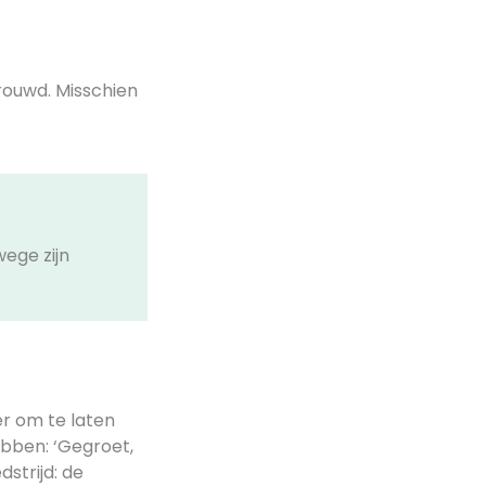
rouwd. Misschien
ege zijn
r om te laten
ebben: ‘Gegroet,
strijd: de