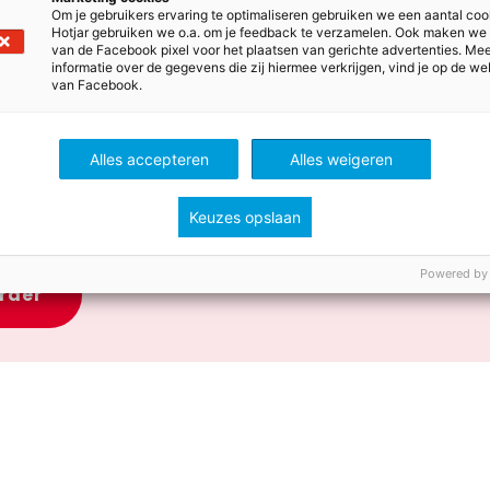
Om je gebruikers ervaring te optimaliseren gebruiken we een aantal coo
se broers zijn opgevoed door een wolf. Toen de broers 
Hotjar gebruiken we o.a. om je feedback te verzamelen. Ook maken we
 de Romeinse stad Rome gesticht.
van de Facebook pixel voor het plaatsen van gerichte advertenties. Me
informatie over de gegevens die zij hiermee verkrijgen, vind je op de we
van Facebook.
le legendes
Alles accepteren
Alles weigeren
usiast geworden door deze verhalen? Bekijk dan ook de z
je in de klas kunt gebruiken.
Keuzes opslaan
Powered by
erder