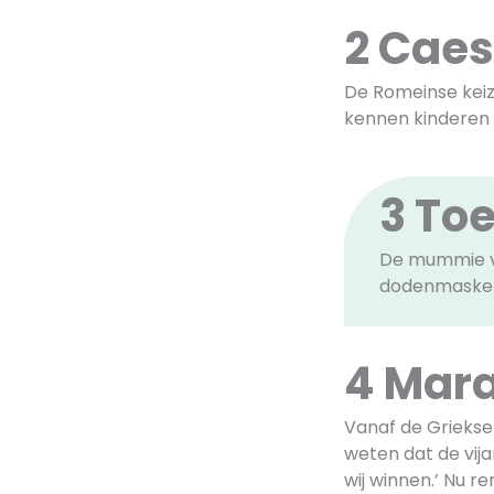
2 Caes
De Romeinse keiz
kennen kinderen 
3 To
De mummie va
dodenmasker 
4 Mar
Vanaf de Griekse
weten dat de vija
wij winnen.’ Nu r