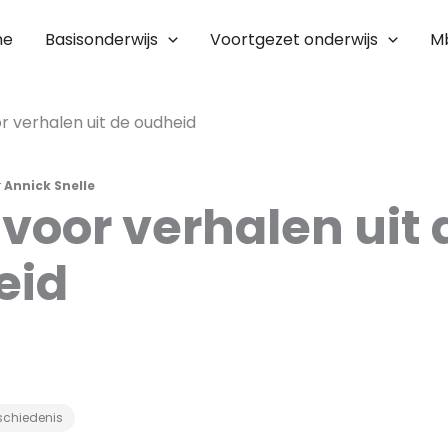
me
Basisonderwijs
Voortgezet onderwijs
M
or verhalen uit de oudheid
r
Annick Snelle
s voor verhalen uit 
eid
schiedenis