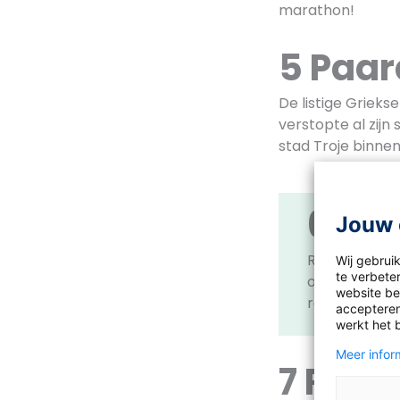
marathon!
5 Paar
De listige Grieks
verstopte al zijn
stad Troje binnen
6 Re
Jouw 
Re of Ra was 
Wij gebrui
te verbeter
ochtends op d
website bez
route je bek
accepteren
werkt het 
Meer inform
7 Rom