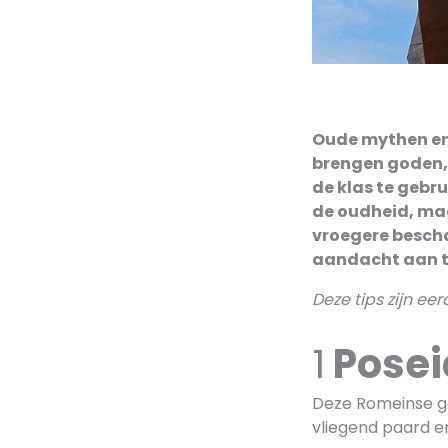
Oude mythen en 
brengen goden, 
de klas te gebru
de oudheid, maa
vroegere bescha
aandacht aan te
Deze tips zijn eer
1
Pose
Deze Romeinse go
vliegend paard en