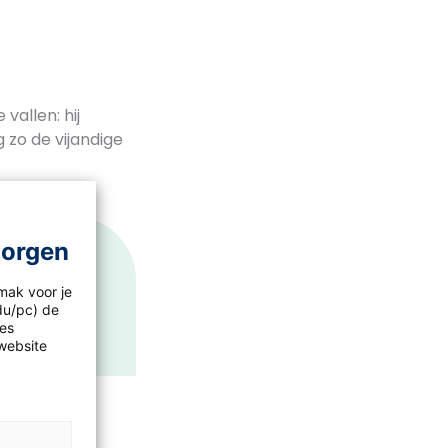
vallen: hij
 zo de vijandige
morgen
j stapte ’s
mak voor je
idu/pc) de
. Komt die
les
website