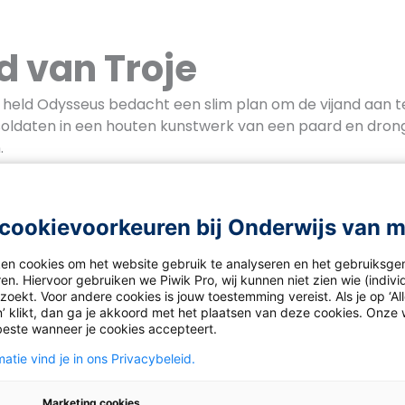
d van Troje
e held Odysseus bedacht een slim plan om de vijand aan te 
 soldaten in een houten kunstwerk van een paard en drong
.
cookievoorkeuren bij Onderwijs van 
de zonnegod van de Egyptenaren. De zon was zijn schip. Hi
ken cookies om het website gebruik te analyseren en het gebruiksge
en. Hiervoor gebruiken we Piwik Pro, wij kunnen niet zien wie (indiv
e boot in het oosten en eindigde ’s avonds in het westen
oekt. Voor andere cookies is jouw toestemming vereist. Als je op ‘Al
end voor?
’ klikt, dan ga je akkoord met het plaatsen van deze cookies. Onze 
beste wanneer je cookies accepteert.
atie vind je in ons Privacybeleid.
ulus en Remus
Marketing cookies