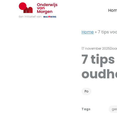
Ga
naar
Ho
de
inhoud
Home
»
7 tips vo
17 november 2025
Doo
7 tip
oudh
Po
Tags
ge