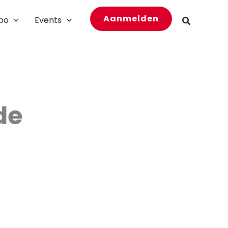
Aanmelden
bo
Events
Zoeken
de