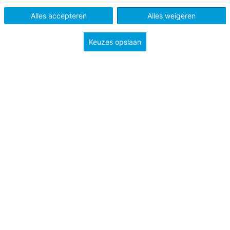
Alles accepteren
Alles weigeren
Keuzes opslaan
Dat een goede band met leerlingen aan de basis ligt
van studiesucces is niets nieuws. Maar hoe zorg je
nou voor een optimale relatie? Waar het bij ene