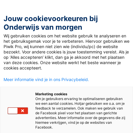
Ga
naar
de
Jouw cookievoorkeuren bij
inhoud
Onderwijs van morgen
Wij gebruiken cookies om het website gebruik te analyseren en
Home
»
4x een goede band met leerlingen
het gebruiksgemak voor je te verbeteren. Hiervoor gebruiken we
Piwik Pro, wij kunnen niet zien wie (individu/pc) de website
bezoekt. Voor andere cookies is jouw toestemming vereist. Als je
17 september 2018
Door
de redactie
op ‘Alles accepteren’ klikt, dan ga je akkoord met het plaatsen
4x een goede band
van deze cookies. Onze website werkt het beste wanneer je
cookies accepteert.
met leerlingen
Meer informatie vind je in ons Privacybeleid.
Marketing cookies
Om je gebruikers ervaring te optimaliseren gebruiken
Mbo
we een aantal cookies. Hotjar gebruiken we o.a. om je
feedback te verzamelen. Ook maken we gebruik van
de Facebook pixel voor het plaatsen van gerichte
advertenties. Meer informatie over de gegevens die zij
Tags
motivatie
pedagogiek en psychologie
hiermee verkrijgen, vind je op de websites van
Facebook.
professionalisering