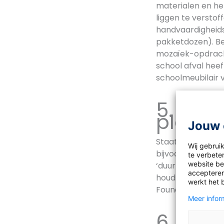
materialen en he
liggen te verstof
handvaardigheidsl
pakketdozen). B
mozaïek-opdracht 
school afval hee
schoolmeubilair v
5. Kij
plek in
Jouw 
Staat er al genoe
Wij gebrui
bijvoorbeeld een 
te verbeter
website bez
‘duurzaam leven’ 
accepteren
houd het met de k
werkt het 
Foundation.
Meer inform
6. Laa