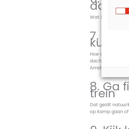
doen
Wat kan nog duu
7. Kijk
kunt d
Hoe voorkom je d
dacht je van een 
Amsterdamse gra
8. Ga 
trein
Dat geldt natuurl
op kamp gaan of 