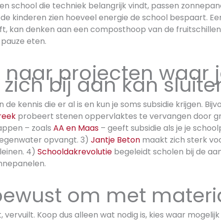
 een school die techniek belangrijk vindt, passen zonnep
e kinderen zien hoeveel energie de school bespaart. Een
ft, kan denken aan een composthoop van de fruitschillen 
 pauze eten.
k naar projecten waar 
zich bij aan kan sluite
n de kennis die er al is en kun je soms subsidie krijgen. Bijv
reek
probeert stenen oppervlaktes te vervangen door gr
appen – zoals
AA en Maas
– geeft subsidie als je je schoo
egenwater opvangt. 3)
Jantje Beton
maakt zich sterk vo
einen. 4)
Schooldakrevolutie
begeleidt scholen bij de aa
onnepanelen.
bewust om met materi
t, vervuilt. Koop dus alleen wat nodig is, kies waar mogeli