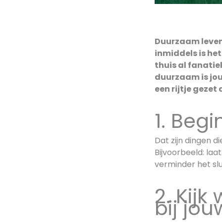
Duurzaam leven
inmiddels is he
thuis al fanati
duurzaam is jou
een rijtje gezet 
1. Begi
Dat zijn dingen d
Bijvoorbeeld: laa
verminder het sl
2. Kijk
bij jo