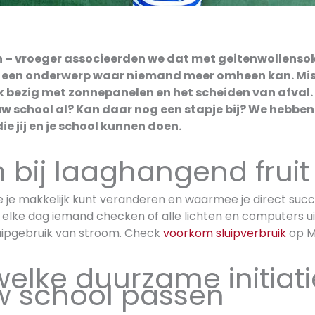
 – vroeger associeerden we dat met geitenwollenso
t een onderwerp waar niemand meer omheen kan. Mis
ek bezig met zonnepanelen en het scheiden van afval
w school al? Kan daar nog een stapje bij? We hebben
die jij en je school kunnen doen.
n bij laaghangend fruit
ie je makkelijk kunt veranderen en waarmee je direct succ
t elke dag iemand checken of alle lichten en computers uit 
uipgebruik van stroom. Check
voorkom sluipverbruik
op Mi
 welke duurzame initiat
uw school passen