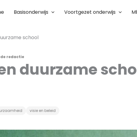
me
Basisonderwijs
Voortgezet onderwijs
M
 duurzame school
r
de redactie
een duurzame scho
urzaamheid
visie en beleid