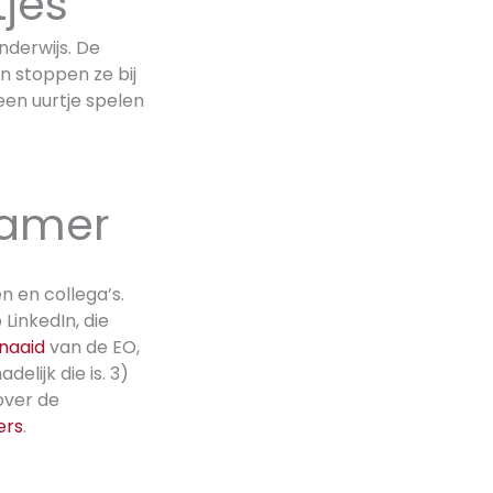
tjes
nderwijs. De
n stoppen ze bij
een uurtje spelen
zamer
n en collega’s.
LinkedIn, die
naaid
van de EO,
elijk die is. 3)
ver de
ers
.