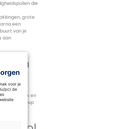
gheidspullen die
akkingen, grote
aarna een
 buurt van je
s aan
n’ een
morgen
 Wil je
mak voor je
hien past
idu/pc) de
les
el van de wijk en
website
 de Plastic Soup
 school