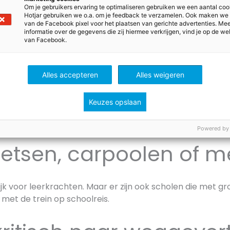
Om je gebruikers ervaring te optimaliseren gebruiken we een aantal coo
Hotjar gebruiken we o.a. om je feedback te verzamelen. Ook maken we
van de Facebook pixel voor het plaatsen van gerichte advertenties. Me
rzamer? Hoeveel gaat dat kosten?
informatie over de gegevens die zij hiermee verkrijgen, vind je op de we
van Facebook.
 wat je als team met el
oen
Alles accepteren
Alles weigeren
at eten in de koelkast bederft omdat mensen het verge
Keuzes opslaan
duurzaam teamuitje dit jaar? Bijvoorbeeld:
plastic vissen
u
chten. Of:
zwerfafval opruimen
tijdens een stevige stra
Powered by
fietsen, carpoolen of m
ijk voor leerkrachten. Maar er zijn ook scholen die met gr
met de trein op schoolreis.