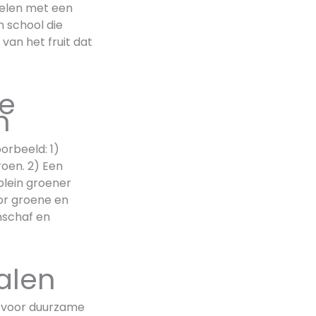
anelen met een
 school die
van het fruit dat
je
n
oorbeeld: 1)
oen. 2) Een
lplein groener
or groene en
nschaf en
alen
jk voor duurzame