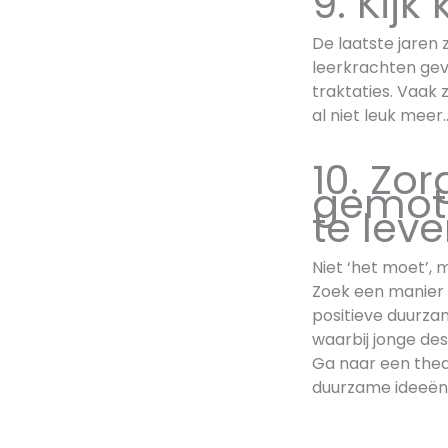
9. Kijk
De laatste jaren
leerkrachten geve
traktaties. Vaak 
al niet leuk meer
10. Zor
gemot
te lev
Niet ‘het moet’, 
Zoek een manier di
positieve duurza
waarbij jonge des
Ga naar een thea
duurzame ideeën