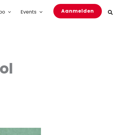
Aanmelden
bo
Events
Zoeken
ol