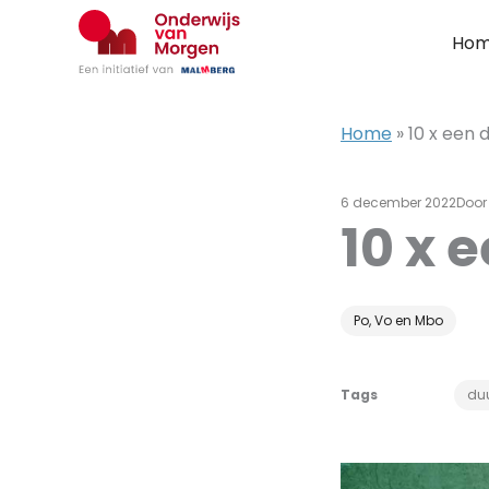
Ga
naar
Ho
de
inhoud
Home
»
10 x een
6 december 2022
Doo
10 x 
Po, Vo en Mbo
Tags
du