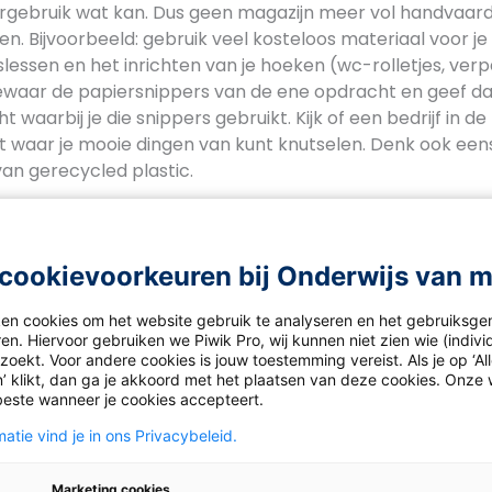
rgebruik wat kan. Dus geen magazijn meer vol handvaardi
fen. Bijvoorbeeld: gebruik veel kosteloos materiaal voor je
essen en het inrichten van je hoeken (wc-rolletjes, verp
ewaar de papiersnippers van de ene opdracht en geef d
waarbij je die snippers gebruikt. Kijk of een bedrijf in de
ft waar je mooie dingen van kunt knutselen. Denk ook een
an gerecycled plastic.
k hoe je ‘duurzaam leve
 je curriculum geeft
cookievoorkeuren bij Onderwijs van 
g in je aardrijkskunde- en biologiemethode of wil je meer?
ken cookies om het website gebruik te analyseren en het gebruiksge
jaarlijkse projectweek of een wekelijkse activiteit? Missc
en. Hiervoor gebruiken we Piwik Pro, wij kunnen niet zien wie (indiv
oekt. Voor andere cookies is jouw toestemming vereist. Als je op ‘Al
in de visie van de school? Bijvoorbeeld: ‘adopteer’ een de
’ klikt, dan ga je akkoord met het plaatsen van deze cookies. Onze 
inderen zwerfafvalvrij. Of bestel een
gratis lespakket
bij
beste wanneer je cookies accepteert.
atie vind je in ons Privacybeleid.
t een energiecheck op
Marketing cookies