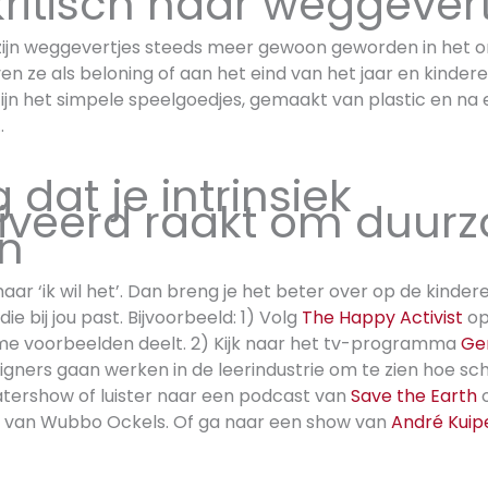
 kritisch naar weggever
 zijn weggevertjes steeds meer gewoon geworden in het o
n ze als beloning of aan het eind van het jaar en kindere
zijn het simpele speelgoedjes, gemaakt van plastic en na 
…
g dat je intrinsiek
iveerd raakt om duur
en
maar ‘ik wil het’. Dan breng je het beter over op de kindere
e bij jou past. Bijvoorbeeld: 1) Volg
The Happy Activist
op 
me voorbeelden deelt. 2) Kijk naar het tv-programma
Ge
igners gaan werken in de leerindustrie om te zien hoe schad
tershow of luister naar een podcast van
Save the Earth
o
 van Wubbo Ockels. Of ga naar een show van
André Kuip