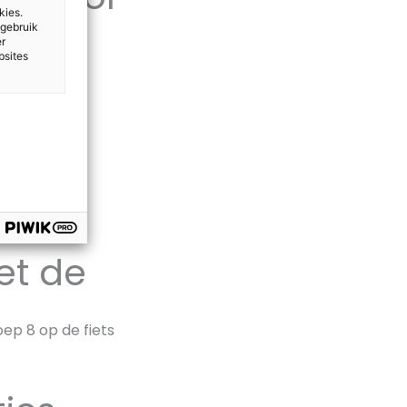
kies.
 gebruik
er
bsites
kaar
ten? Of wat
it de
ndwandeling
et de
oep 8 op de fiets