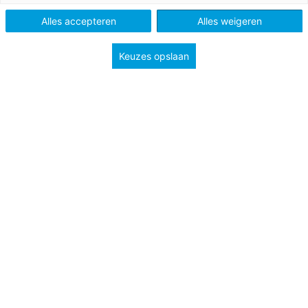
Onderwerp
bevolking
weer en klimaat
Alles accepteren
Alles weigeren
wetenschap
Keuzes opslaan
Het weerbericht van vorig weekend: ‘Aan zee 24
graden, een stevige wind en flinke perioden met zon’.
Dit ideale strandweer lokte tienduizenden
Nederlanders naar de stranden. Toen de zon
ongeveer op zijn hoogste punt stond, kreeg de dag