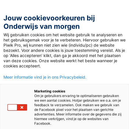
Ga
naar
de
Jouw cookievoorkeuren bij
inhoud
Onderwijs van morgen
Wij gebruiken cookies om het website gebruik te analyseren en
Home
»
Materiaal 12+
»
Zonnige zondag krijgt 8,7
het gebruiksgemak voor je te verbeteren. Hiervoor gebruiken we
Piwik Pro, wij kunnen niet zien wie (individu/pc) de website
bezoekt. Voor andere cookies is jouw toestemming vereist. Als je
13 juni 2017
Door
Jan-Willem Visser
op ‘Alles accepteren’ klikt, dan ga je akkoord met het plaatsen
Zonnige zondag
van deze cookies. Onze website werkt het beste wanneer je
cookies accepteert.
krijgt 8,7
Meer informatie vind je in ons Privacybeleid.
Marketing cookies
Om je gebruikers ervaring te optimaliseren gebruiken
VO
we een aantal cookies. Hotjar gebruiken we o.a. om je
feedback te verzamelen. Ook maken we gebruik van
de Facebook pixel voor het plaatsen van gerichte
advertenties. Meer informatie over de gegevens die zij
Vak
Aardrijkskunde
hiermee verkrijgen, vind je op de websites van
Facebook.