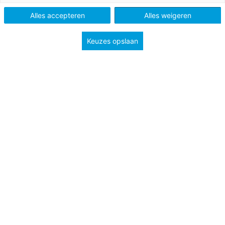
Niveau
B1
Alles accepteren
Alles weigeren
Keuzes opslaan
Assignment 1
You may use English-language Internet sources to help