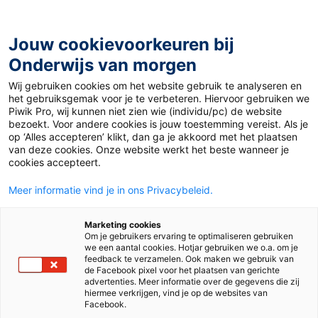
Ga
naar
de
Jouw cookievoorkeuren bij
inhoud
Onderwijs van morgen
Wij gebruiken cookies om het website gebruik te analyseren en
Home
»
Materiaal 12+
»
The 2022 Midterms
het gebruiksgemak voor je te verbeteren. Hiervoor gebruiken we
Piwik Pro, wij kunnen niet zien wie (individu/pc) de website
bezoekt. Voor andere cookies is jouw toestemming vereist. Als je
8 november 2022
Door
Lucie Schaap
op ‘Alles accepteren’ klikt, dan ga je akkoord met het plaatsen
The 2022 Midterms
van deze cookies. Onze website werkt het beste wanneer je
cookies accepteert.
Meer informatie vind je in ons Privacybeleid.
VO
MBO
Marketing cookies
Om je gebruikers ervaring te optimaliseren gebruiken
we een aantal cookies. Hotjar gebruiken we o.a. om je
Vak
Engels
feedback te verzamelen. Ook maken we gebruik van
de Facebook pixel voor het plaatsen van gerichte
advertenties. Meer informatie over de gegevens die zij
Schooltype
Bovenbouw havo/vwo
hiermee verkrijgen, vind je op de websites van
Bovenbouw vmbo
Mbo
Facebook.