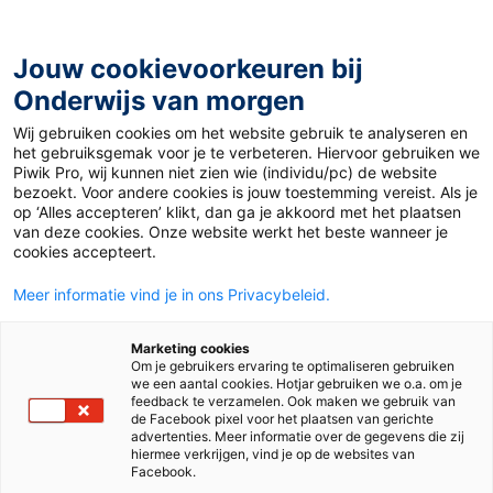
Ga
naar
de
Jouw cookievoorkeuren bij
inhoud
Onderwijs van morgen
Wij gebruiken cookies om het website gebruik te analyseren en
Home
»
Materiaal 12+
»
Super Bloom
het gebruiksgemak voor je te verbeteren. Hiervoor gebruiken we
Piwik Pro, wij kunnen niet zien wie (individu/pc) de website
bezoekt. Voor andere cookies is jouw toestemming vereist. Als je
22 maart 2019
Door
Joep van Gils
op ‘Alles accepteren’ klikt, dan ga je akkoord met het plaatsen
Super Bloom
van deze cookies. Onze website werkt het beste wanneer je
cookies accepteert.
Meer informatie vind je in ons Privacybeleid.
VO
MBO
Marketing cookies
Om je gebruikers ervaring te optimaliseren gebruiken
we een aantal cookies. Hotjar gebruiken we o.a. om je
Vak
Engels
feedback te verzamelen. Ook maken we gebruik van
de Facebook pixel voor het plaatsen van gerichte
advertenties. Meer informatie over de gegevens die zij
Schooltype
Bovenbouw vmbo
Mbo
hiermee verkrijgen, vind je op de websites van
Onderbouw havo/vwo
Onderbouw vmbo
Facebook.