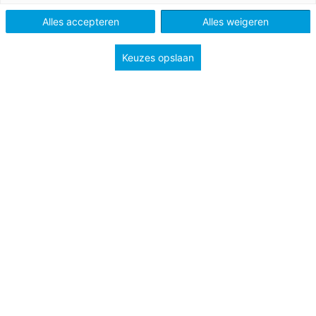
Niveau
A2
Alles accepteren
Alles weigeren
Keuzes opslaan
Spring is a time when we can see nature’s amazing