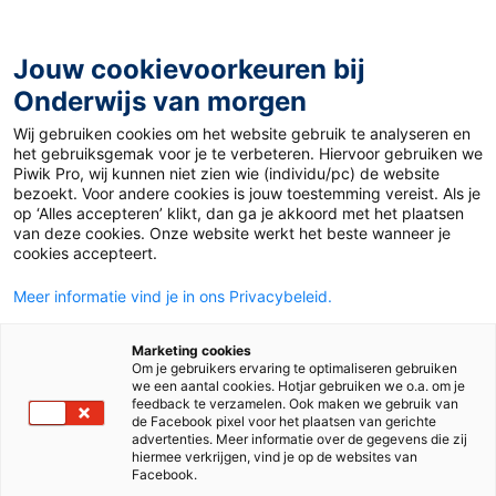
Ga
naar
de
Jouw cookievoorkeuren bij
inhoud
Onderwijs van morgen
Wij gebruiken cookies om het website gebruik te analyseren en
Home
»
Materiaal 12+
»
Strasbourg : une ville française et
het gebruiksgemak voor je te verbeteren. Hiervoor gebruiken we
européenne
Piwik Pro, wij kunnen niet zien wie (individu/pc) de website
bezoekt. Voor andere cookies is jouw toestemming vereist. Als je
op ‘Alles accepteren’ klikt, dan ga je akkoord met het plaatsen
3 juni 2024
Door
Anneke Grootenhuis
van deze cookies. Onze website werkt het beste wanneer je
Strasbourg : une
cookies accepteert.
Meer informatie vind je in ons Privacybeleid.
ville française et
Marketing cookies
européenne
Om je gebruikers ervaring te optimaliseren gebruiken
we een aantal cookies. Hotjar gebruiken we o.a. om je
feedback te verzamelen. Ook maken we gebruik van
de Facebook pixel voor het plaatsen van gerichte
advertenties. Meer informatie over de gegevens die zij
VO
hiermee verkrijgen, vind je op de websites van
Facebook.