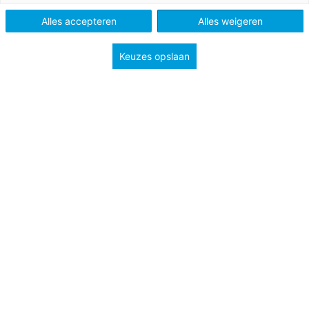
Alles accepteren
Alles weigeren
Vak
Frans
Schooltype
Onderbouw havo/vwo
Onderbouw vmbo
Keuzes opslaan
Niveau
A2