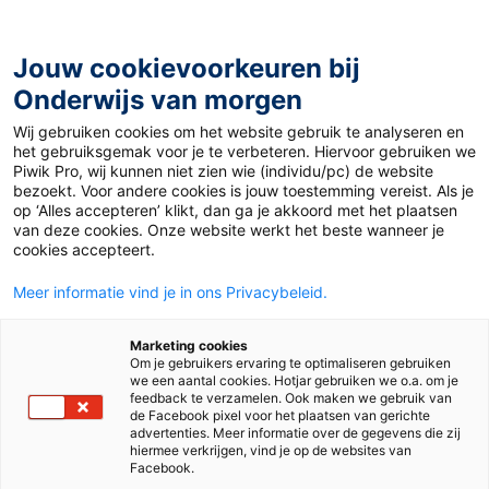
Ga
naar
de
Jouw cookievoorkeuren bij
inhoud
Onderwijs van morgen
Wij gebruiken cookies om het website gebruik te analyseren en
Home
»
Materiaal 12+
»
Ondernemers gedwongen dicht
het gebruiksgemak voor je te verbeteren. Hiervoor gebruiken we
door NAVO-top
Piwik Pro, wij kunnen niet zien wie (individu/pc) de website
bezoekt. Voor andere cookies is jouw toestemming vereist. Als je
op ‘Alles accepteren’ klikt, dan ga je akkoord met het plaatsen
19 juni 2025
Door
Joke
van deze cookies. Onze website werkt het beste wanneer je
Ondernemers
cookies accepteert.
Meer informatie vind je in ons Privacybeleid.
gedwongen dicht
Marketing cookies
door NAVO-top
Om je gebruikers ervaring te optimaliseren gebruiken
we een aantal cookies. Hotjar gebruiken we o.a. om je
feedback te verzamelen. Ook maken we gebruik van
de Facebook pixel voor het plaatsen van gerichte
advertenties. Meer informatie over de gegevens die zij
MBO
hiermee verkrijgen, vind je op de websites van
Facebook.