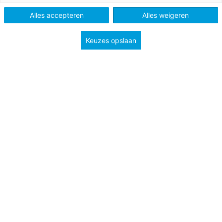
Alles accepteren
Alles weigeren
Vak
Burgerschap
Schooltype
Mbo
Keuzes opslaan
Onderwerp
Economische dimensie