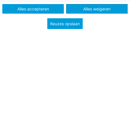
Schooltype
Onderbouw havo/vwo
Alles accepteren
Alles weigeren
Niveau
2F
Keuzes opslaan
In Indonesië wordt op grote schaal nikkel gewonnen.
Dat levert het land veel geld op, maar aan de andere
kant is de milieuschade door de winning van nikkel
groot. Vooral het Indonesische eiland Sulawesi