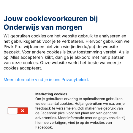
Ga
naar
de
Jouw cookievoorkeuren bij
inhoud
Onderwijs van morgen
Wij gebruiken cookies om het website gebruik te analyseren en
Home
»
Materiaal 12+
»
Nikkelwinning op Sulawesi
het gebruiksgemak voor je te verbeteren. Hiervoor gebruiken we
Piwik Pro, wij kunnen niet zien wie (individu/pc) de website
bezoekt. Voor andere cookies is jouw toestemming vereist. Als je
2 april 2024
Door
Paulien Sigmans
op ‘Alles accepteren’ klikt, dan ga je akkoord met het plaatsen
Nikkelwinning op
van deze cookies. Onze website werkt het beste wanneer je
cookies accepteert.
Sulawesi
Meer informatie vind je in ons Privacybeleid.
Marketing cookies
Om je gebruikers ervaring te optimaliseren gebruiken
VO
we een aantal cookies. Hotjar gebruiken we o.a. om je
feedback te verzamelen. Ook maken we gebruik van
de Facebook pixel voor het plaatsen van gerichte
advertenties. Meer informatie over de gegevens die zij
Vak
Nederlands
hiermee verkrijgen, vind je op de websites van
Facebook.