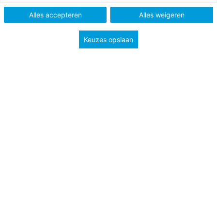
Schooltype
Onderbouw havo/vwo
Onderbouw vmbo
Alles accepteren
Alles weigeren
Onderwerp
weer en klimaat
Keuzes opslaan
Bron afbeelding: Shutterstock