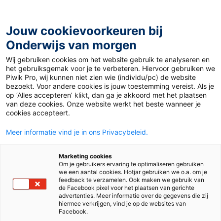
Ga
naar
de
Jouw cookievoorkeuren bij
inhoud
Onderwijs van morgen
Wij gebruiken cookies om het website gebruik te analyseren en
Home
»
Materiaal 12+
»
Mediacane Daniel in Libië
het gebruiksgemak voor je te verbeteren. Hiervoor gebruiken we
Piwik Pro, wij kunnen niet zien wie (individu/pc) de website
bezoekt. Voor andere cookies is jouw toestemming vereist. Als je
26 september 2023
Door
de redactie
op ‘Alles accepteren’ klikt, dan ga je akkoord met het plaatsen
Mediacane Daniel in
van deze cookies. Onze website werkt het beste wanneer je
cookies accepteert.
Libië
Meer informatie vind je in ons Privacybeleid.
Marketing cookies
Om je gebruikers ervaring te optimaliseren gebruiken
VO
we een aantal cookies. Hotjar gebruiken we o.a. om je
feedback te verzamelen. Ook maken we gebruik van
de Facebook pixel voor het plaatsen van gerichte
advertenties. Meer informatie over de gegevens die zij
Vak
Aardrijkskunde
hiermee verkrijgen, vind je op de websites van
Facebook.