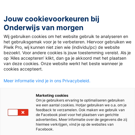
Ga
naar
de
Jouw cookievoorkeuren bij
inhoud
Onderwijs van morgen
Wij gebruiken cookies om het website gebruik te analyseren en
Home
»
Materiaal 12+
»
Levenslang of hoop op vrijheid?
het gebruiksgemak voor je te verbeteren. Hiervoor gebruiken we
Piwik Pro, wij kunnen niet zien wie (individu/pc) de website
bezoekt. Voor andere cookies is jouw toestemming vereist. Als je
6 december 2015
Door
Ivo Pertijs
op ‘Alles accepteren’ klikt, dan ga je akkoord met het plaatsen
Levenslang of hoop
van deze cookies. Onze website werkt het beste wanneer je
cookies accepteert.
op vrijheid?
Meer informatie vind je in ons Privacybeleid.
Marketing cookies
Om je gebruikers ervaring te optimaliseren gebruiken
VO
we een aantal cookies. Hotjar gebruiken we o.a. om je
feedback te verzamelen. Ook maken we gebruik van
de Facebook pixel voor het plaatsen van gerichte
advertenties. Meer informatie over de gegevens die zij
Vak
Maatschappijleer
hiermee verkrijgen, vind je op de websites van
Facebook.