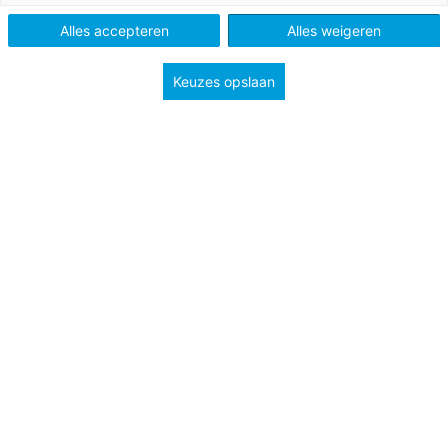
Schooltype
Bovenbouw havo/vwo
Alles accepteren
Alles weigeren
Onderwerp
Rechtsstaat
Keuzes opslaan