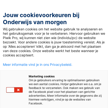
Ga
naar
de
Jouw cookievoorkeuren bij
inhoud
Onderwijs van morgen
Wij gebruiken cookies om het website gebruik te analyseren en
Home
»
Materiaal 12+
»
Inflatie: oorzaak en gevolg
het gebruiksgemak voor je te verbeteren. Hiervoor gebruiken we
Piwik Pro, wij kunnen niet zien wie (individu/pc) de website
bezoekt. Voor andere cookies is jouw toestemming vereist. Als je
4 maart 2024
Door
Jeroen Hinloopen
op ‘Alles accepteren’ klikt, dan ga je akkoord met het plaatsen
Inflatie: oorzaak en
van deze cookies. Onze website werkt het beste wanneer je
cookies accepteert.
gevolg
Meer informatie vind je in ons Privacybeleid.
Marketing cookies
Om je gebruikers ervaring te optimaliseren gebruiken
VO
we een aantal cookies. Hotjar gebruiken we o.a. om je
feedback te verzamelen. Ook maken we gebruik van
de Facebook pixel voor het plaatsen van gerichte
advertenties. Meer informatie over de gegevens die zij
Vak
Economie
hiermee verkrijgen, vind je op de websites van
Facebook.