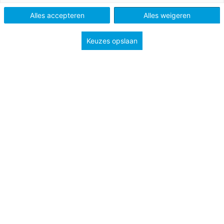
Schooltype
Bovenbouw havo/vwo
Alles accepteren
Alles weigeren
Keuzes opslaan
In deze lesbrief bespreken we de economische
oorzaken en gevolgen van de sterk opgelopen