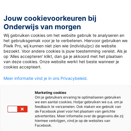
Ga
naar
de
Jouw cookievoorkeuren bij
inhoud
Onderwijs van morgen
Wij gebruiken cookies om het website gebruik te analyseren en
Home
»
Materiaal 12+
»
Huizen onbetaalbaar voor
het gebruiksgemak voor je te verbeteren. Hiervoor gebruiken we
jongvolwassenen
Piwik Pro, wij kunnen niet zien wie (individu/pc) de website
bezoekt. Voor andere cookies is jouw toestemming vereist. Als je
op ‘Alles accepteren’ klikt, dan ga je akkoord met het plaatsen
3 april 2025
Door
Matthijs Woudenberg
van deze cookies. Onze website werkt het beste wanneer je
Huizen
cookies accepteert.
Meer informatie vind je in ons Privacybeleid.
onbetaalbaar voor
Marketing cookies
jongvolwassenen
Om je gebruikers ervaring te optimaliseren gebruiken
we een aantal cookies. Hotjar gebruiken we o.a. om je
feedback te verzamelen. Ook maken we gebruik van
de Facebook pixel voor het plaatsen van gerichte
advertenties. Meer informatie over de gegevens die zij
MBO
hiermee verkrijgen, vind je op de websites van
Facebook.