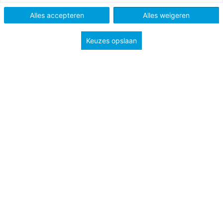
Alles accepteren
Alles weigeren
Keuzes opslaan
Assignment 1
Read the assignment and write down the answers in