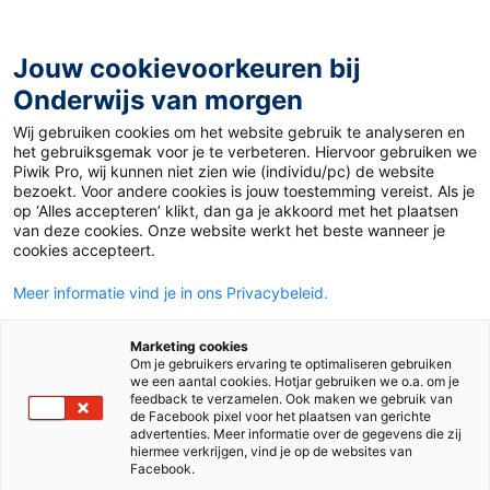
Ga
naar
de
Jouw cookievoorkeuren bij
inhoud
Onderwijs van morgen
Wij gebruiken cookies om het website gebruik te analyseren en
Home
»
Materiaal 12+
»
Game On!
het gebruiksgemak voor je te verbeteren. Hiervoor gebruiken we
Piwik Pro, wij kunnen niet zien wie (individu/pc) de website
bezoekt. Voor andere cookies is jouw toestemming vereist. Als je
23 november 2020
Door
Lucie Schaap
op ‘Alles accepteren’ klikt, dan ga je akkoord met het plaatsen
Game On!
van deze cookies. Onze website werkt het beste wanneer je
cookies accepteert.
Meer informatie vind je in ons Privacybeleid.
VO
MBO
Marketing cookies
Om je gebruikers ervaring te optimaliseren gebruiken
we een aantal cookies. Hotjar gebruiken we o.a. om je
Vak
Engels
feedback te verzamelen. Ook maken we gebruik van
de Facebook pixel voor het plaatsen van gerichte
advertenties. Meer informatie over de gegevens die zij
Schooltype
Mbo
Onderbouw havo/vwo
hiermee verkrijgen, vind je op de websites van
Facebook.
Niveau
A2