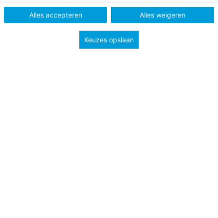
Alles accepteren
Alles weigeren
Keuzes opslaan
voor mbo, niveau 2, 3 en 4
Dieuwertje Vorstenbosch en Lot van Os hebben een
pop-upstore waar alle kleding gratis is: Free Fashion.
Met Free Fashion willen ze laten zien dat er al zo veel