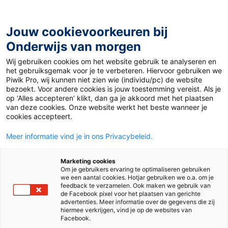
Ga
naar
de
Jouw cookievoorkeuren bij
inhoud
Onderwijs van morgen
Wij gebruiken cookies om het website gebruik te analyseren en
Home
»
Materiaal 12+
»
Free Fashion
het gebruiksgemak voor je te verbeteren. Hiervoor gebruiken we
Piwik Pro, wij kunnen niet zien wie (individu/pc) de website
bezoekt. Voor andere cookies is jouw toestemming vereist. Als je
25 februari 2025
Door
Marije van der Schaaf
op ‘Alles accepteren’ klikt, dan ga je akkoord met het plaatsen
Free Fashion
van deze cookies. Onze website werkt het beste wanneer je
cookies accepteert.
Meer informatie vind je in ons Privacybeleid.
MBO
Marketing cookies
Om je gebruikers ervaring te optimaliseren gebruiken
we een aantal cookies. Hotjar gebruiken we o.a. om je
Vak
Rekenen
feedback te verzamelen. Ook maken we gebruik van
de Facebook pixel voor het plaatsen van gerichte
advertenties. Meer informatie over de gegevens die zij
Schooltype
Mbo
hiermee verkrijgen, vind je op de websites van
Facebook.
Onderwerp
percentages en verhoudingen