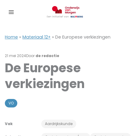
Ga
naar
de
inhoud
Home
»
Materiaal 12+
»
De Europese verkiezingen
21 mei 2024
Door
de redactie
De Europese
verkiezingen
VO
Vak
Aardrijkskunde