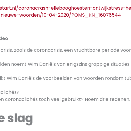
start.nl/coronacrash-ellebooghoesten-ontwijkstress-he
l-nieuwe-woorden/10-04-2020/POMS_KN_16076544
ideo
risis, zoals de coronacrisis, een vruchtbare periode voo
den noemt Wim Daniëls van enigszins grappige situaties 
kt Wim Daniëls de voorbeelden van woorden rondom tu
aclichés?
coronaclichés toch veel gebruikt? Noem drie redenen.
e slag