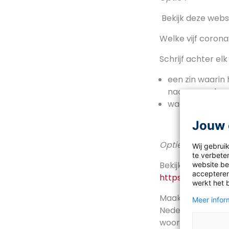
Bekijk deze webs
Welke vijf corona
Schrijf achter el
een zin waarin 
naar voren ko
waarom je het 
Jouw 
Optie 2
Wij gebrui
te verbeter
Bekijk nu het hel
website bez
accepteren
https://www.taa
werkt het 
Maak een lijstje 
Meer inform
Nederland. Leg d
woorden gekozen