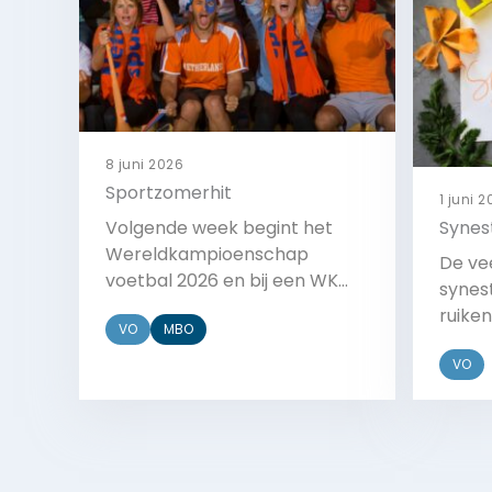
8 juni 2026
Sportzomerhit
1 juni 
Volgende week begint het
Synes
Wereldkampioenschap
De vee
voetbal 2026 en bij een WK
synest
horen natuurlijk liedjes. Wat
ruiken
VO
MBO
wordt de sportzomerhit van
deze 
dit jaar?
VO
Jeugdj
werkt.
video 
Bekijk
‘Ik ka
aan te