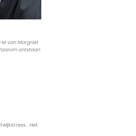
a
M
van Margriet
 Waarom ontstaan
twijkstress… Het