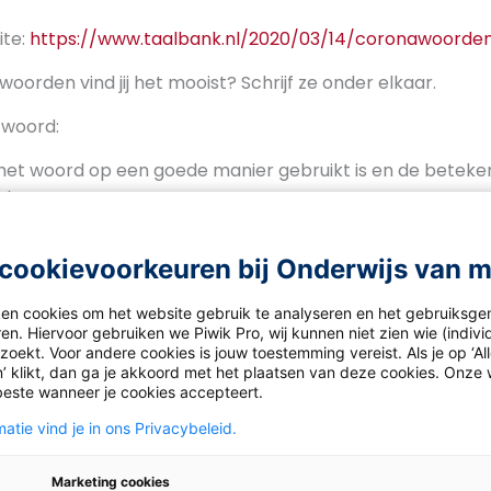
ite:
https://www.taalbank.nl/2020/03/14/coronawoorde
woorden vind jij het mooist? Schrijf ze onder elkaar.
k woord:
het woord op een goede manier gebruikt is en de betekeni
mt
een mooi woord vindt
cookievoorkeuren bij Onderwijs van 
ken cookies om het website gebruik te analyseren en het gebruiksge
en. Hiervoor gebruiken we Piwik Pro, wij kunnen niet zien wie (indiv
e fragment (zie link hierboven) en deze website:
oekt. Voor andere cookies is jouw toestemming vereist. Als je op ‘Al
’ klikt, dan ga je akkoord met het plaatsen van deze cookies. Onze 
lbank.nl/2020/03/14/coronawoordenboek/
beste wanneer je cookies accepteert.
met de tien woorden die volgens jou over tien jaar nog geb
atie vind je in ons Privacybeleid.
aarbij in een tekst (100-200 woorden) uit waarom je prec
 hebt.
Marketing cookies