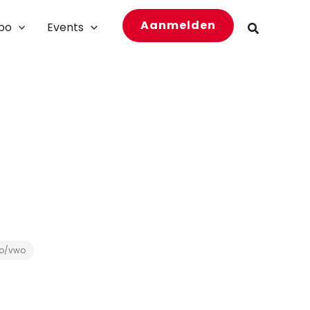
Aanmelden
bo
Events
Zoeken
o/vwo