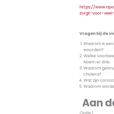
https://www.npo
zorgt-voor-vee
Vragen bij de v
Waarom is een c
woorden?
Welke voorbeel
Noem er drie.
Waarom gebrui
cholera?
Wat zijn coron
Waarom worden 
Aan d
Optie 1