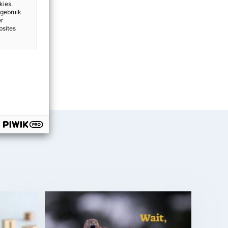
kies.
 gebruik
er
bsites