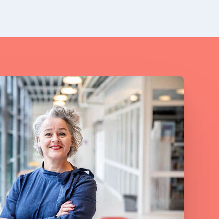
kterm
er haar
 naar