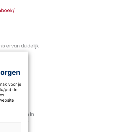
nboek/
s ervan duidelijk
morgen
mak voor je
idu/pc) de
les
website
ruikt worden in
ies voor deze