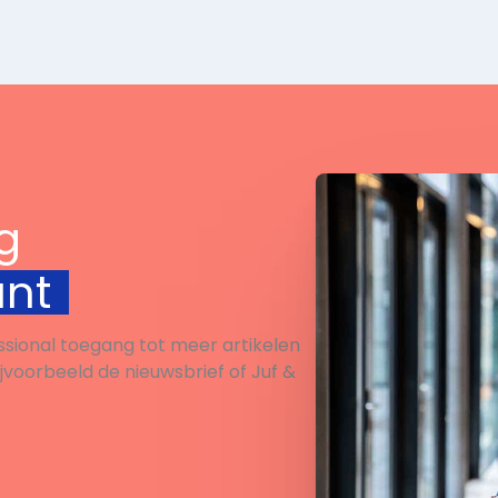
Aan de slag Optie 1
zoekmachine deze zoe
en lijst […]
in: Kristel Doreleijers ov
boek Superbrabants. Ga
[…]
g
unt
ssional toegang tot meer artikelen
ijvoorbeeld de nieuwsbrief of Juf &