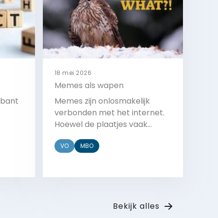
18 mei 2026
Memes als wapen
abant
Memes zijn onlosmakelijk
verbonden met het internet.
Hoewel de plaatjes vaak
leijers
onschuldig lijken, hebben ze
VO
MBO
ng
meer invloed dan je misschien
preken
zou denken.
nt: het
er
Bekijk
agen
Bekijk alles
een