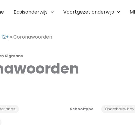
me
Basisonderwijs
Voortgezet onderwijs
M
 12+
»
Coronawoorden
en Sigmans
nawoorden
derlands
Schooltype
Onderbouw hav