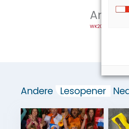
Antwo
WK20_Coronawo
Andere
Lesopener
Ned