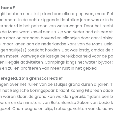
e hand?
gië hebben een stukje land aan elkaar gegeven, maar Be
dersom. In de achterliggende tientallen jaren was er in 
eranderd in het patroon van waterwegen. Door het rech
n de Maas werd zowel een stukje van Nederland als een st
 en daar ontstonden bovendien eilandjes door aanslibbi
ië, maar lagen aan de Nederlandse kant van de Maas. Bei
gen stukje(s) toezicht houden. Dat was lastig, omdat de po
en moest. Vanwege de lastige bereikbaarheid voor de pol
t en illegale activiteiten. Campings langs het water bijvo
n en zullen profiteren van meer rust in het gebied.
eregeld, zo’n grenscorrectie?
en over het ruilen van de stukjes grond duren al jaren. T
 het Belgische koningspaar bracht koning Filip ‘een cade
 waren klaar, de grond kon worden geruild. Tijdens een 
aren en de ministers van Buitenlandse Zaken van beide
ezet. Champagne en blije, trotse gezichten van de aan