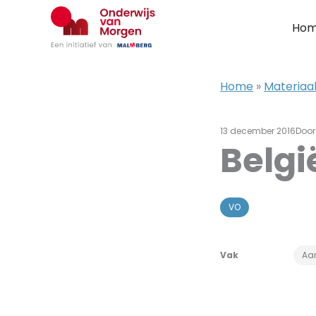
Ga
naar
Ho
de
inhoud
Home
»
Materiaal
13 december 2016
Doo
Belgi
VO
Vak
Aar