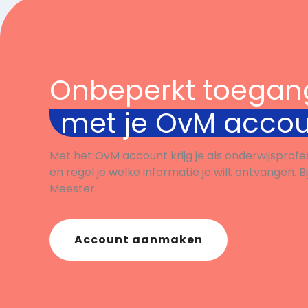
Onbeperkt toegan
met je OvM acco
Met het OvM account krijg je als onderwijsprofe
en regel je welke informatie je wilt ontvangen. B
Meester.
Account aanmaken