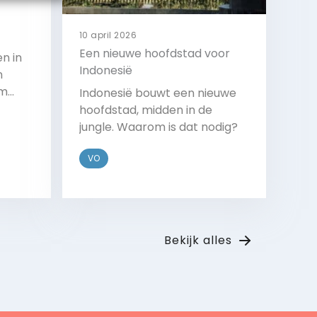
10 april 2026
Een nieuwe hoofdstad voor
n in
Indonesië
n
om
Indonesië bouwt een nieuwe
 de
hoofdstad, midden in de
jungle. Waarom is dat nodig?
VO
Bekijk
Bekijk alles