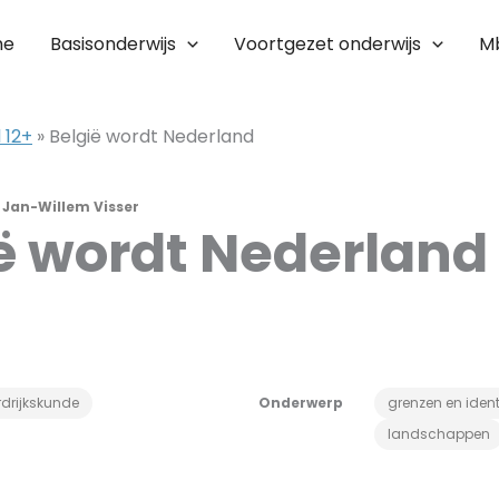
me
Basisonderwijs
Voortgezet onderwijs
M
 12+
»
België wordt Nederland
r
Jan-Willem Visser
ë wordt Nederland
drijkskunde
Onderwerp
grenzen en identi
landschappen