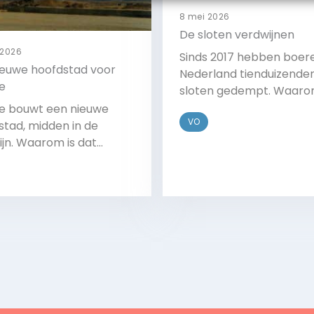
8 mei 2026
De sloten verdwijnen
 2026
Sinds 2017 hebben boere
ieuwe hoofdstad voor
Nederland tienduizende
e
sloten gedempt. Waar
doen ze dat? En wat zijn
e bouwt een nieuwe
VO
gevolgen?
stad, midden in de
ijn. Waarom is dat
?
Bekijk
Bekijk