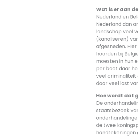
Wat is er aan d
Nederland en Bel
Nederland dan an
landschap veel v
(kanaliseren) va
afgesneden. Hier
hoorden bij Belg
moesten in hun ei
per boot daar he
veel criminalitei
daar veel last va
Hoe wordt dat g
De onderhandeling
staatsbezoek van
onderhandelingen
de twee koningsp
handtekeningen g