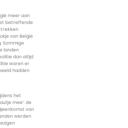
lgië meer aan
het betreffende
ttrekken
ukje van België
ng. Sommige
de landen
litie dan altijd
itie waren er
orbeeld hadden
ijdens het
autje mee’: de
bijeenkomst van
 landen werden
wezigen