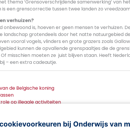
het thema ‘Grensoverschrijdende samenwerking’ van he
en is een grenscorrectie tussen twee landen zo vreedzaam
en verhuizen?
 onbewoond is, hoeven er geen mensen te verhuizen. De
de landschap grotendeels door het natte natuurgebied de 
ven vooral vogels, vlinders en grote grazers zoals Gallo
lgebied kunnen de opvallende grenspaaltjes die de grensl
f misschien moeten ze juist blijven staan. Heeft Nederla
j – een extra cadeautje.
van de Belgische koning
lassen
role op illegale activiteiten
n passen grenzen aan
ectie zonder bloedvergieten
cookievoorkeuren bij Onderwijs van 
d-Belgie-wordt-Nederland