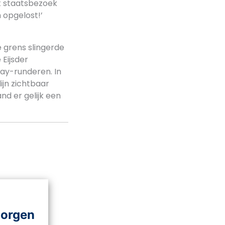
t staatsbezoek
 opgelost!’
 grens slingerde
Eijsder
way-runderen. In
ijn zichtbaar
nd er gelijk een
morgen