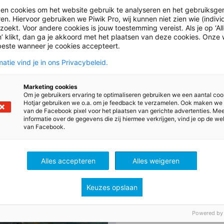
ken cookies om het website gebruik te analyseren en het gebruiksge
en. Hiervoor gebruiken we Piwik Pro, wij kunnen niet zien wie (indiv
oekt. Voor andere cookies is jouw toestemming vereist. Als je op ‘Al
’ klikt, dan ga je akkoord met het plaatsen van deze cookies. Onze 
beste wanneer je cookies accepteert.
atie vind je in ons Privacybeleid.
Marketing cookies
Om je gebruikers ervaring te optimaliseren gebruiken we een aantal coo
ijkskunde
Hotjar gebruiken we o.a. om je feedback te verzamelen. Ook maken we
van de Facebook pixel voor het plaatsen van gerichte advertenties. Me
informatie over de gegevens die zij hiermee verkrijgen, vind je op de we
van Facebook.
Alles accepteren
Alles weigeren
Keuzes opslaan
Powered by