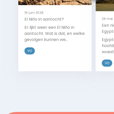
19 juni 2026
El Niño in aantocht?
29 mei
Een n
Er lijkt weer een El Niño in
Egypt
aantocht. Wat is dat, en welke
gevolgen kunnen we
Egypt
verwachten?
hoofd
VO
woest
nodig
VO
Bekijk