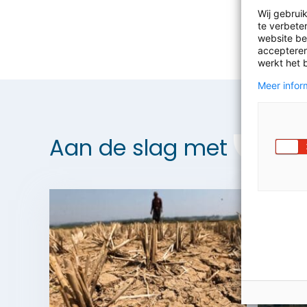
Wij gebrui
te verbeter
website bez
accepteren
werkt het 
Meer inform
Aan de slag met
Aardr