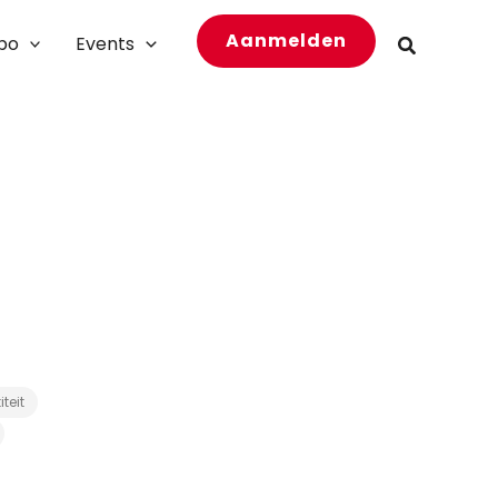
Aanmelden
bo
Events
Zoeken
teit