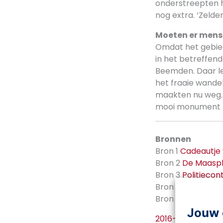
onderstreepten 
nog extra. ‘Zeld
Moeten er mens
Omdat het gebied
in het betreffen
Beemden. Daar le
het fraaie wande
maakten nu weg. O
mooi monument bi
Bronnen
Bron 1
Cadeautje 
Bron 2
De Maasp
Bron 3
Politiecont
Bron 4
Buurlande
Bron 5
Grenscorr
Jouw 
2016-14-Werkbla