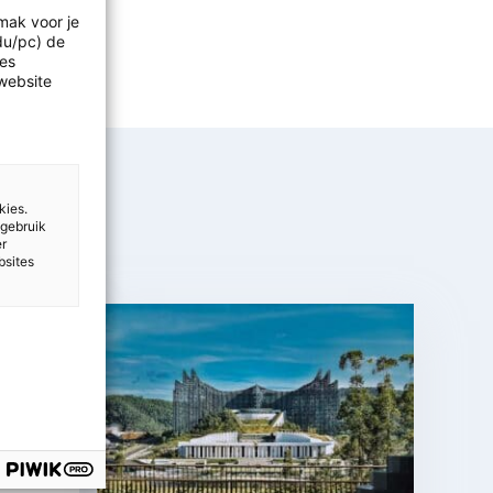
mak voor je
idu/pc) de
les
website
kies.
 gebruik
er
bsites