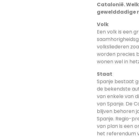
Catalonië. Welk
gewelddadige re
Volk
Een volk is een g
saamhorigheidsge
volksliederen zoa
worden precies be
wonen wel in het
Staat
Spanje bestaat g
de bekendste aut
van enkele van d
van Spanje. De Ca
blijven behoren 
Spanje. Regio-pre
van plan is een o
het referendum v