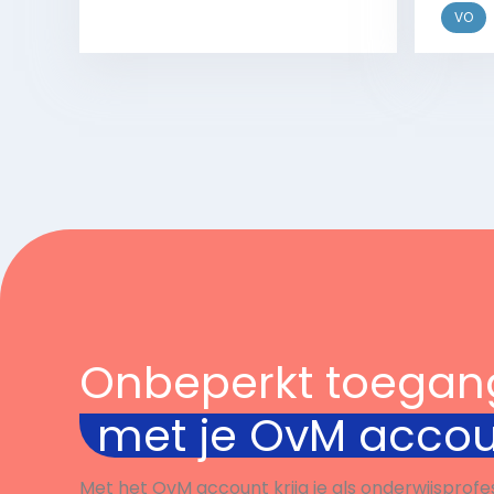
VO
Bekijk
Onbeperkt toegan
met je OvM acco
Met het OvM account krijg je als onderwijsprofe