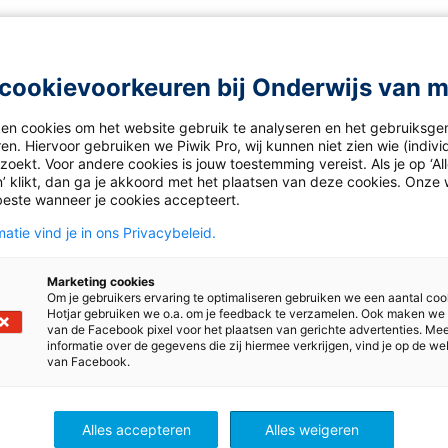
t stemmen in Catalonië?
itie grijpt keihard in
cookievoorkeuren bij Onderwijs van 
 president wil onafhankelijke staat
regio’s in Spanje
ken cookies om het website gebruik te analyseren en het gebruiksge
en. Hiervoor gebruiken we Piwik Pro, wij kunnen niet zien wie (indiv
oekt. Voor andere cookies is jouw toestemming vereist. Als je op ‘Al
ad-Adios-Hermanos
’ klikt, dan ga je akkoord met het plaatsen van deze cookies. Onze 
beste wanneer je cookies accepteert.
atie vind je in ons Privacybeleid.
Marketing cookies
Om je gebruikers ervaring te optimaliseren gebruiken we een aantal coo
Hotjar gebruiken we o.a. om je feedback te verzamelen. Ook maken we
van de Facebook pixel voor het plaatsen van gerichte advertenties. Me
informatie over de gegevens die zij hiermee verkrijgen, vind je op de we
van Facebook.
ijkskunde
Alles accepteren
Alles weigeren