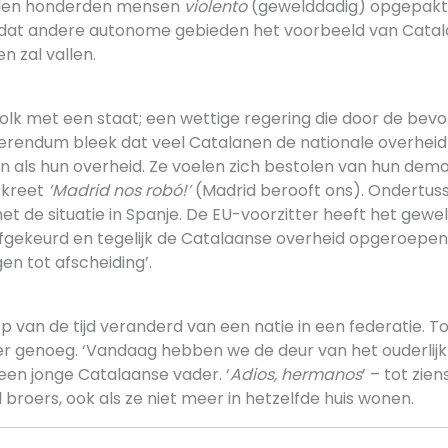
rden honderden mensen
violento
(gewelddadig) opgepakt.
 dat andere autonome gebieden het voorbeeld van Catal
n zal vallen.
volk met een staat; een wettige regering die door de bev
ferendum bleek dat veel Catalanen de nationale overheid 
n als hun overheid. Ze voelen zich bestolen van hun dem
 kreet
‘Madrid nos rob
ó!
’
(Madrid berooft ons). Ondertus
et de situatie in Spanje. De EU-voorzitter heeft het gewe
afgekeurd en tegelijk de Catalaanse overheid opgeroepe
gen tot afscheiding’.
oop van de tijd veranderd van een natie in een federatie. T
er genoeg. ‘Vandaag hebben we de deur van het ouderlijk
een jonge Catalaanse vader. ‘
Adios, hermanos
’ – tot zie
l broers, ook als ze niet meer in hetzelfde huis wonen.