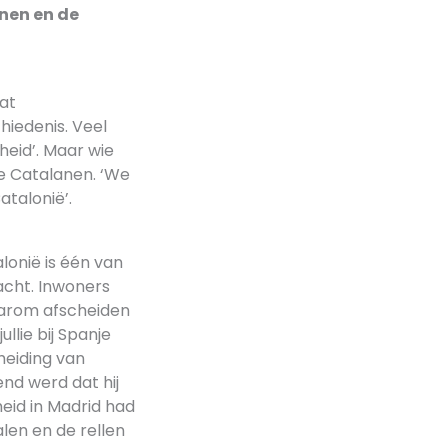
anen en de
Dat
hiedenis. Veel
heid’. Maar wie
de Catalanen. ‘We
talonië’.
onië is één van
acht. Inwoners
aarom afscheiden
llie bij Spanje
heiding van
nd werd dat hij
heid in Madrid had
len en de rellen