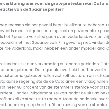
e verklaring is er voor de grote protesten van Catal
actie van de Spaanse politie?
roep mensen die het gevoel heeft bij elkaar te behoren. 
voel is meestal gebaseerd op taal en gezamenlijke gesc
ls het Spaanse volkslied gaan over ‘vaderland, volk en vrij
doeld met ‘het Spaanse volk’? In geval wij niet, vinden 
zelfde vaderland, maar hebben een ander moederland: Ca
rotendeels uit een verzameling autonome gebieden. Catal
onome gebieden. De regionale overheid heeft er veel m
ie autonome gebieden willen zichzelf besturen en zich d
talaanse regering stelde de Catalanen een vraag: willen ju
ja of nee? 90 procent van de stemmers stemde voor afsc
sident Charles Puigdemont zei kort nadat de uitslag beke
nafhankelijke staat uit te roepen. Maar de nationale over
erboden en greep hard in. Bij ontruiming van de stemloka