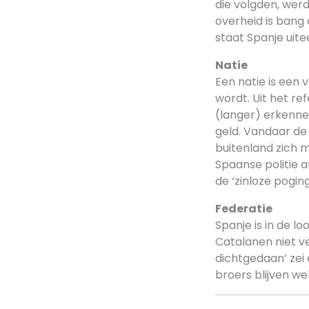
die volgden, we
overheid is bang
staat Spanje uitee
Natie
Een natie is een 
wordt. Uit het re
(langer) erkenne
geld. Vandaar de
buitenland zich m
Spaanse politie 
de ‘zinloze pogin
Federatie
Spanje is in de l
Catalanen niet v
dichtgedaan’ zei 
broers blijven we