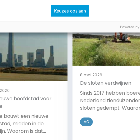
Keuzes opslaan
Powered by
8 mei 2026
De sloten verdwijnen
 2026
Sinds 2017 hebben boere
ieuwe hoofdstad voor
Nederland tienduizende
e
sloten gedempt. Waar
doen ze dat? En wat zijn
e bouwt een nieuwe
VO
gevolgen?
stad, midden in de
ijn. Waarom is dat
?