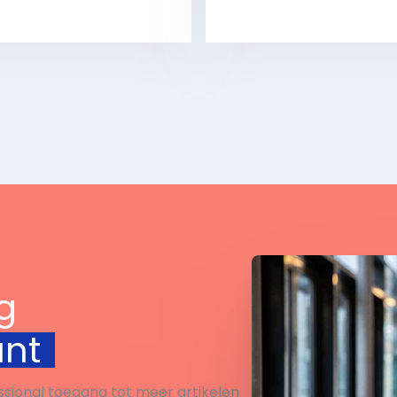
Bekijk
Bekijk
g
unt
ssional toegang tot meer artikelen