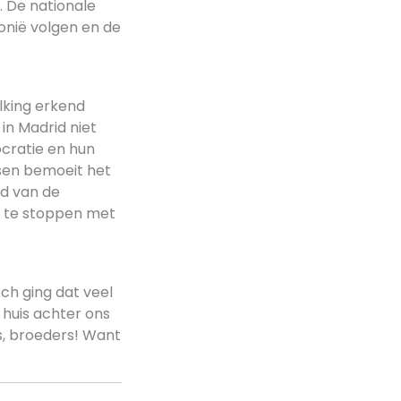
 De nationale
onië volgen en de
olking erkend
in Madrid niet
ocratie en hun
sen bemoeit het
ld van de
n te stoppen met
och ging dat veel
 huis achter ons
ns, broeders! Want