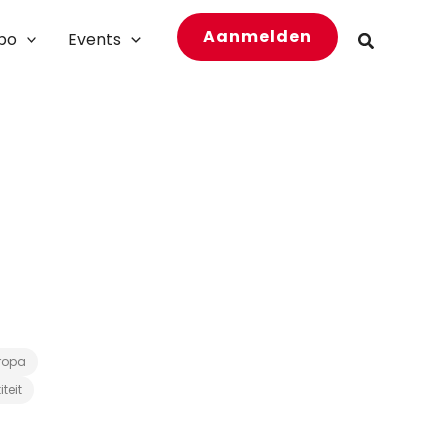
Aanmelden
bo
Events
Zoeken
ropa
teit