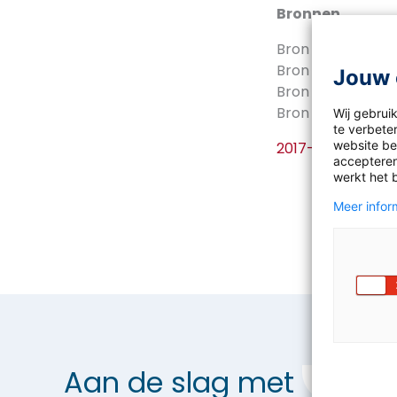
Bronnen
Bron 1
Wel of nie
Bron 2
Spaanse pol
Jouw 
Bron 3
Catalaanse
Bron 4
Autonome 
Wij gebrui
te verbeter
website bez
2017-10-Werkbl
accepteren
werkt het 
Meer inform
Aan de slag met
Aardr