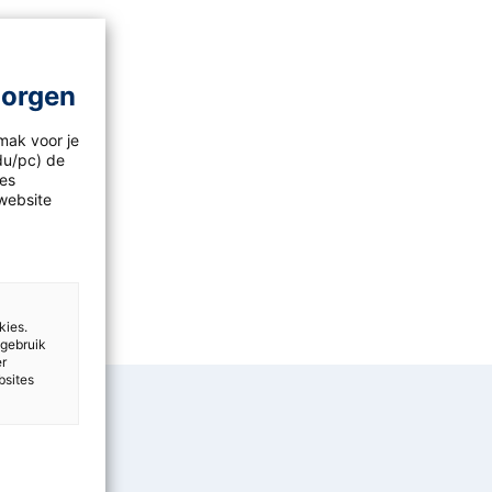
morgen
mak voor je
idu/pc) de
les
website
kies.
 gebruik
er
bsites