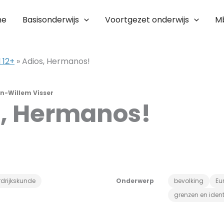
me
Basisonderwijs
Voortgezet onderwijs
M
 12+
»
Adios, Hermanos!
n-Willem Visser
s, Hermanos!
drijkskunde
Onderwerp
bevolking
Eu
grenzen en identi