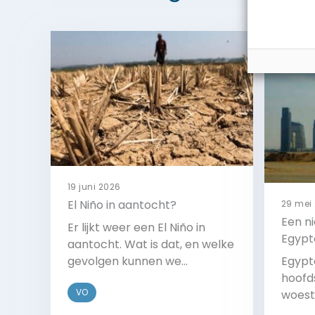
19 juni 2026
El Niño in aantocht?
29 mei
Een n
Er lijkt weer een El Niño in
Egypt
aantocht. Wat is dat, en welke
gevolgen kunnen we
Egypt
verwachten?
hoofd
VO
woest
nodig