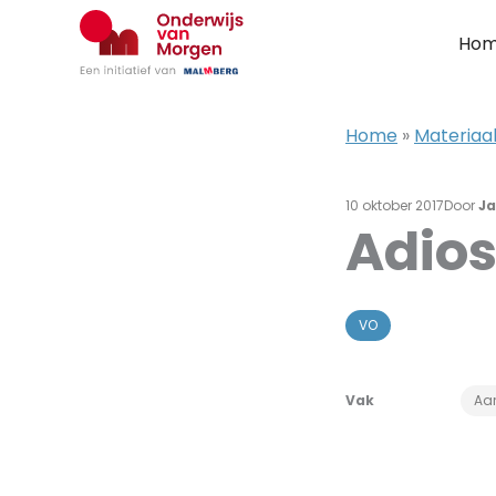
Ga
naar
Ho
de
inhoud
Home
»
Materiaal
10 oktober 2017
Door
Ja
Adio
VO
Vak
Aar