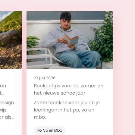
23 juli 2026
 en
Boekentips voor de zomer en
t
het nieuwe schooljaar
design
Zomerboeken voor jou en je
ijs:
leerlingen in het po, vo en
ar als
mbo.
roces.
Po, Vo en Mbo