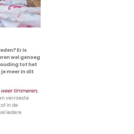
eden? Er is
deren wel genoeg
ouding tot het
je meer in dit
 weer timmeren,
en verroeste
of in de
wel iedere