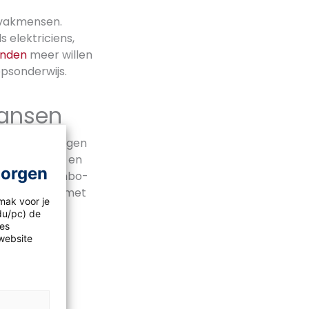
 vakmensen.
elektriciens,
anden
meer willen
epsonderwijs.
kansen
sisschool volgen
chte leerweg en
morgen
ch opgeleide mbo-
teeds vaker met
mak voor je
idu/pc) de
les
website
neerd in een
oor leren en