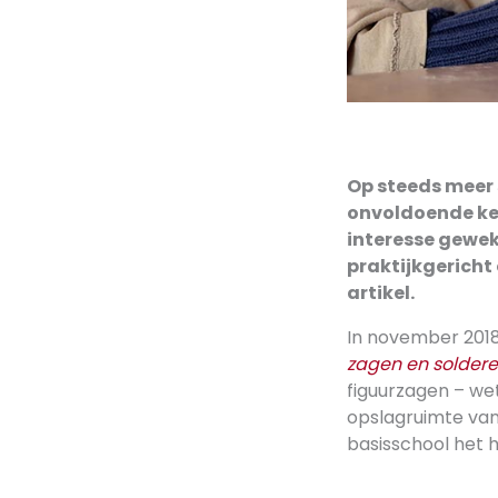
Op steeds meer 
onvoldoende kenn
interesse gewek
praktijkgericht
artikel.
In november 201
zagen en soldere
figuurzagen – we
opslagruimte van 
basisschool het 