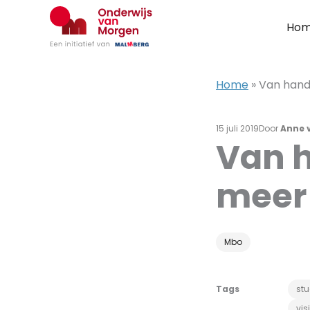
Ga
naar
Ho
de
inhoud
Home
»
Van hand
15 juli 2019
Door
Anne v
Van 
meer
Mbo
Tags
stu
vis