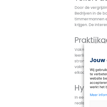
Door de vergrijz
Bedrijven in de
timmermannen en 
krijgen. De inte
Praktijk
Vakmensen worden
leerlingen bijvo
Jouw 
stromen daarna 
vakmensen de be
Wij gebrui
elkaar verbonde
te verbeter
website bez
accepteren
Hybride
werkt het 
Meer inform
In een hybride l
realistische bero