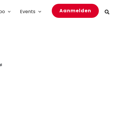
Aanmelden
bo
Events
Zoeken
r