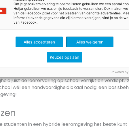
k voor onderzoeken en experimenten, vergroot de instr
Om je gebruikers ervaring te optimaliseren gebruiken we een aantal coo
Hevo
. Als het bedrijfsleven dan ook nog uitdagende proje
Hotjar gebruiken we o.a. om je feedback te verzamelen. Ook maken we
van de Facebook pixel voor het plaatsen van gerichte advertenties. Me
ocent als de hybride leeromgeving het praktijkonderwijs
informatie over de gegevens die zij hiermee verkrijgen, vind je op de we
: ‘Uiteindelijk levert deze ontwikkeling de gekwalificeer
van Facebook.
ndse bedrijfsleven zoveel behoefte aan heeft.’
Alles accepteren
Alles weigeren
digheidslokaal voor elke
ool
Keuzes opslaan
dt dat basisscholen meer handvaardigheid moeten geven. 
Powered by
pgeleid worden tot vakmensen. ‘Je zou denken dat meer t
eid juist de leerervaring op school verrijkt en verdiept,’ 
school wél een handvaardigheidlokaal nodig: een basisbe
geving!
ezen
 je studenten in een hybride leeromgeving het beste kunt