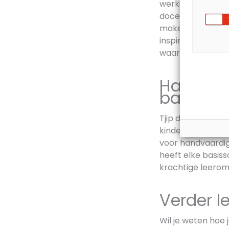
werken, maar oo
docenten,’ aldus
maken zowel de d
inspirerend. Hevo
waar het Nederla
Handvaar
basissch
Tjip de Jong vin
kinderen later o
voor handvaardigh
heeft elke basis
krachtige leerom
Verder l
Wil je weten hoe