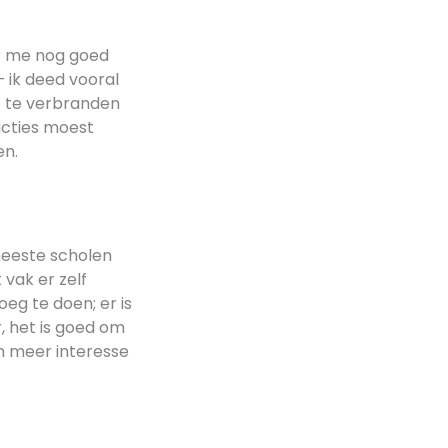
ner me nog goed
– ik deed vooral
t te verbranden
ucties moest
en.
meeste scholen
vak er zelf
oeg te doen; er is
, het is goed om
om meer interesse