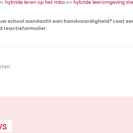
en:
hybride leren op het mbo
en
hybride leeromgeving st
ouw school aandacht aan handvaardigheid? Laat een
 reactieformulier.
oten.
ws