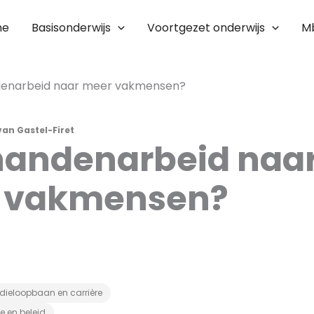
me
Basisonderwijs
Voortgezet onderwijs
M
enarbeid naar meer vakmensen?
an Gastel-Firet
handenarbeid naa
 vakmensen?
dieloopbaan en carrière
ie en beleid