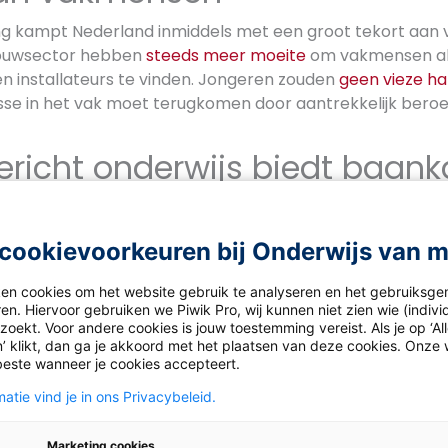
ing kampt Nederland inmiddels met een groot tekort aan
 bouwsector hebben
steeds meer moeite
om vakmensen als 
installateurs te vinden. Jongeren zouden
geen vieze h
resse in het vak moet terugkomen door aantrekkelijk bero
gericht onderwijs biedt baan
 veelal opgeleid via praktijkgericht onderwijs. Na de ba
orbeeld een vmbo-beroepsgerichte of kaderberoepsgeri
cookievoorkeuren bij Onderwijs van 
door naar het mbo. Uit
onderzoek
blijkt dat specialistis
ste baankansen hebben. Daarom zijn leren en werken s
ken cookies om het website gebruik te analyseren en het gebruiksge
n op het mbo in de vorm van
hybride leeromgevingen
.
en. Hiervoor gebruiken we Piwik Pro, wij kunnen niet zien wie (indiv
oekt. Voor andere cookies is jouw toestemming vereist. Als je op ‘Al
’ klikt, dan ga je akkoord met het plaatsen van deze cookies. Onze 
 leeromgevingen
beste wanneer je cookies accepteert.
atie vind je in ons Privacybeleid.
eeromgeving worden leren, werken en innoveren gecombi
epspraktijk. ‘Zo’n omgeving, die niet alleen ruimte biedt v
Marketing cookies