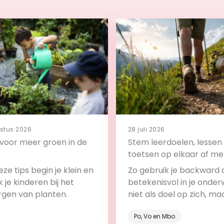
stus 2026
28 juli 2026
s voor meer groen in de
Stem leerdoelen, lessen
toetsen op elkaar af me
backward design
ze tips begin je klein en
Zo gebruik je backward 
 je kinderen bij het
betekenisvol in je onderw
rgen van planten.
niet als doel op zich, ma
onderdeel van het leerp
Po, Vo en Mbo