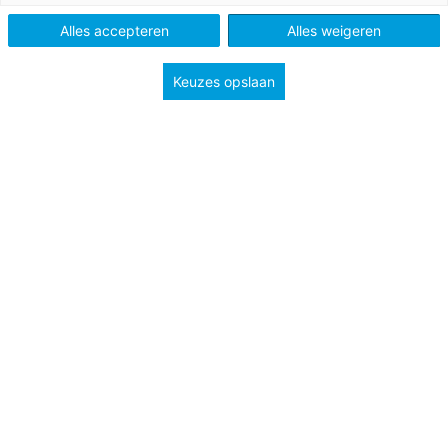
Tags
professionalisering
toetsen
Alles accepteren
Alles weigeren
Keuzes opslaan
Bloom, OBIT, RTTI®; het lijken misschien ingewikkelde
theoretische modellen, maar voor docenten zijn het
juist goede hulpmiddelen bij het maken van een
toets of overhoring. En ze maken de keuze voor
geschikt oefenmateriaal voor leerlingen een stuk
makkelijker.
Kies eerst welke taxonomie het beste