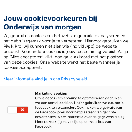
Ga
naar
de
Jouw cookievoorkeuren bij
inhoud
Onderwijs van morgen
Wij gebruiken cookies om het website gebruik te analyseren en
Home
»
Taxonomieën: ‘hot’ bij het maken van een toets
het gebruiksgemak voor je te verbeteren. Hiervoor gebruiken we
Piwik Pro, wij kunnen niet zien wie (individu/pc) de website
bezoekt. Voor andere cookies is jouw toestemming vereist. Als je
22 mei 2014
Door
de redactie
op ‘Alles accepteren’ klikt, dan ga je akkoord met het plaatsen
Taxonomieën: ‘hot’
van deze cookies. Onze website werkt het beste wanneer je
cookies accepteert.
bij het maken van
Meer informatie vind je in ons Privacybeleid.
een toets
Marketing cookies
Om je gebruikers ervaring te optimaliseren gebruiken
we een aantal cookies. Hotjar gebruiken we o.a. om je
feedback te verzamelen. Ook maken we gebruik van
de Facebook pixel voor het plaatsen van gerichte
Nieuws
advertenties. Meer informatie over de gegevens die zij
hiermee verkrijgen, vind je op de websites van
Facebook.