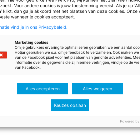
olcanoes. For […]
YouTube of op […]
oekt. Voor andere cookies is jouw toestemming vereist. Als je op ‘Al
’ klikt, dan ga je akkoord met het plaatsen van deze cookies. Onze 
beste wanneer je cookies accepteert.
atie vind je in ons Privacybeleid.
Marketing cookies
Om je gebruikers ervaring te optimaliseren gebruiken we een aantal coo
Hotjar gebruiken we o.a. om je feedback te verzamelen. Ook maken we
van de Facebook pixel voor het plaatsen van gerichte advertenties. Me
informatie over de gegevens die zij hiermee verkrijgen, vind je op de we
van Facebook.
Alles accepteren
Alles weigeren
Keuzes opslaan
1
…
78
79
Powered by