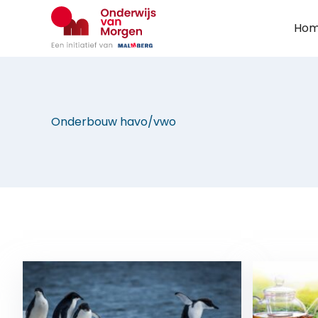
Ga
naar
Ho
de
inhoud
Onderbouw havo/vwo