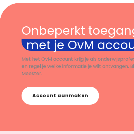
FêtonsencorelaFrancophonie
DA-Actu-4hv-november-2018-
leerling-
Onbeperkt toegan
FêtonsencorelaFrancophonie
DA-Actu-5v-november-2018-
met je OvM acco
leerling-
FêtonsencorelaFrancophonie
Docent: DA-Actu-3hv-
Met het OvM account krijg je als onderwijsprofe
november-2018-Docent-
en regel je welke informatie je wilt ontvangen. B
FêtonsencorelaFrancophonie
Meester.
DA-Actu-4hv-november-2018-
Docent-
FêtonsencorelaFrancophonie
Account aanmaken
DA-Actu-5v-november-2018-
Docent-
FêtonsencorelaFrancophonie