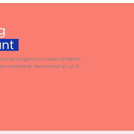
g
unt
ssional toegang tot meer artikelen
ijvoorbeeld de nieuwsbrief of Juf &