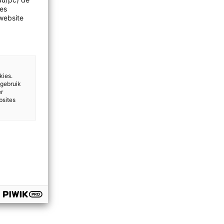
not in […]
les
website
kies.
 gebruik
er
bsites