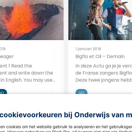
aussi de bonnes résoluti
2019
1 januari 2019
eager
Bigflo et Oli – Demain
nt 1 Read the
In deze Actu ga je je ver
ent and write down the
de Franse zangers Bigflo 
in English. You may use
Deze twee jongens heb
language Internet
meerdere grote tubes a
BO
VO
to help you. a 1 Mount
Dommage, Plus tard, Alo
, 2 Krakatoa, 3 Mount St.
Alorsen Demain. Nadat j
 Eyjafjallajökull, 5 Mount
informatie hebt opgezo
Bekijk
Bekijk
cookievoorkeuren bij Onderwijs van 
, 6 Mount Etna, 7 Mount
de Franse zangers, ga je
, 8 Mauna Loa, 9 Mount
laatste grote tube luiste
ken cookies om het website gebruik te analyseren en het gebruiksge
0 Cotopaxi. These are ten
Demain. Volg je deze tw
en. Hiervoor gebruiken we Piwik Pro, wij kunnen niet zien wie (indiv