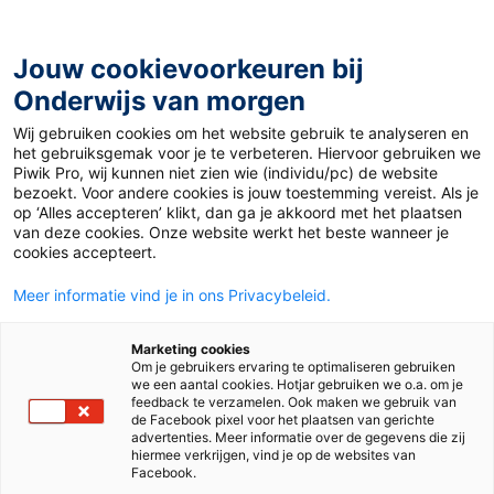
Ga
naar
de
Jouw cookievoorkeuren bij
inhoud
Onderwijs van morgen
Wij gebruiken cookies om het website gebruik te analyseren en
Home
»
Samen voor de jongeren
het gebruiksgemak voor je te verbeteren. Hiervoor gebruiken we
Piwik Pro, wij kunnen niet zien wie (individu/pc) de website
bezoekt. Voor andere cookies is jouw toestemming vereist. Als je
16 april 2021
Door
Anne van Gastel-Firet
op ‘Alles accepteren’ klikt, dan ga je akkoord met het plaatsen
Samen voor de
van deze cookies. Onze website werkt het beste wanneer je
cookies accepteert.
jongeren
Meer informatie vind je in ons Privacybeleid.
Marketing cookies
Om je gebruikers ervaring te optimaliseren gebruiken
Vo en Mbo
we een aantal cookies. Hotjar gebruiken we o.a. om je
feedback te verzamelen. Ook maken we gebruik van
de Facebook pixel voor het plaatsen van gerichte
advertenties. Meer informatie over de gegevens die zij
Tags
jongeren
welzijn
hiermee verkrijgen, vind je op de websites van
Facebook.