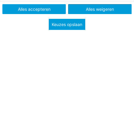
Alles accepteren
Alles weigeren
Keuzes opslaan
De coronamaatregelen zijn voor iedereen zwaar,
maar misschien nog wel het meest voor jongeren.
Studeren, sporten, feestjes – het zit er allemaal niet
meer in. En dat terwijl zij nauwelijks ziek worden van
corona. Dat ze al meer dan een jaar te horen krijgen