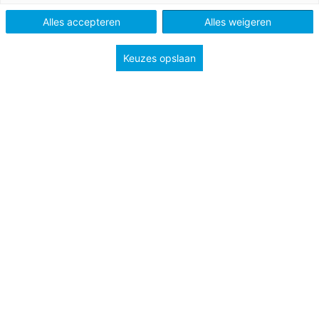
Alles accepteren
Alles weigeren
Keuzes opslaan
Op deze site hebben we het vaker gehad over
podcasting. We horen ook van docenten dat zij het
interessant vinden om podcasts te gebruiken in de les.
Het is alleen niet altijd duidelijk hoe je podcasts nu