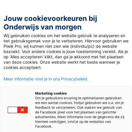
Ga
naar
de
Jouw cookievoorkeuren bij
inhoud
Onderwijs van morgen
Wij gebruiken cookies om het website gebruik te analyseren en
Home
»
Podcasting: hoe doe ik dat?
het gebruiksgemak voor je te verbeteren. Hiervoor gebruiken we
Piwik Pro, wij kunnen niet zien wie (individu/pc) de website
bezoekt. Voor andere cookies is jouw toestemming vereist. Als je
10 november 2008
Door
Albert Lubberink
op ‘Alles accepteren’ klikt, dan ga je akkoord met het plaatsen
Podcasting: hoe doe
van deze cookies. Onze website werkt het beste wanneer je
cookies accepteert.
ik dat?
Meer informatie vind je in ons Privacybeleid.
Marketing cookies
Om je gebruikers ervaring te optimaliseren gebruiken
Nieuws
we een aantal cookies. Hotjar gebruiken we o.a. om je
feedback te verzamelen. Ook maken we gebruik van
de Facebook pixel voor het plaatsen van gerichte
advertenties. Meer informatie over de gegevens die zij
Tags
professionalisering
hiermee verkrijgen, vind je op de websites van
Facebook.