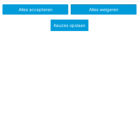
Alles accepteren
Alles weigeren
Keuzes opslaan
17 augustus 2023
Geluksmeter
Hoe starten de kinderen de dag? Hoe zitten ze
vandaag in hun vel? Met deze geluksmeter in je
klas weet je hoe het ervoor staat!
PO
Bekijk