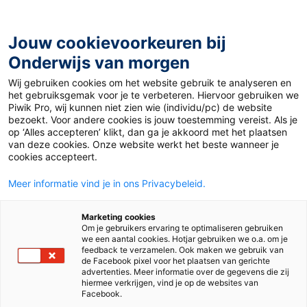
Ga
naar
de
Jouw cookievoorkeuren bij
inhoud
Onderwijs van morgen
Wij gebruiken cookies om het website gebruik te analyseren en
het gebruiksgemak voor je te verbeteren. Hiervoor gebruiken we
Piwik Pro, wij kunnen niet zien wie (individu/pc) de website
Sociaal-emotionele ontwikkeling
bezoekt. Voor andere cookies is jouw toestemming vereist. Als je
op ‘Alles accepteren’ klikt, dan ga je akkoord met het plaatsen
van deze cookies. Onze website werkt het beste wanneer je
cookies accepteert.
Meer informatie vind je in ons Privacybeleid.
Marketing cookies
Om je gebruikers ervaring te optimaliseren gebruiken
we een aantal cookies. Hotjar gebruiken we o.a. om je
feedback te verzamelen. Ook maken we gebruik van
de Facebook pixel voor het plaatsen van gerichte
advertenties. Meer informatie over de gegevens die zij
hiermee verkrijgen, vind je op de websites van
Facebook.