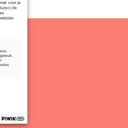
mak voor je
idu/pc) de
les
website
kies.
 gebruik
er
bsites