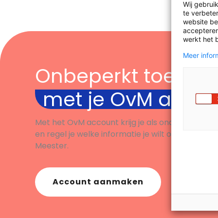
Wij gebrui
te verbeter
website bez
accepteren
werkt het 
Meer inform
Onbeperkt toegan
met je OvM acco
Met het OvM account krijg je als onderwijsprofe
en regel je welke informatie je wilt ontvangen. B
Meester.
Account aanmaken