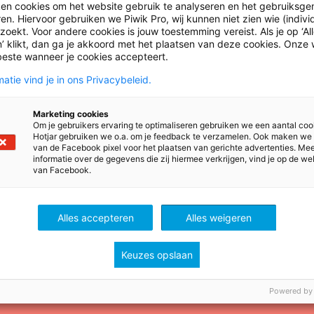
ken cookies om het website gebruik te analyseren en het gebruiksge
en. Hiervoor gebruiken we Piwik Pro, wij kunnen niet zien wie (indiv
oekt. Voor andere cookies is jouw toestemming vereist. Als je op ‘Al
’ klikt, dan ga je akkoord met het plaatsen van deze cookies. Onze 
beste wanneer je cookies accepteert.
atie vind je in ons Privacybeleid.
g
Marketing cookies
Om je gebruikers ervaring te optimaliseren gebruiken we een aantal coo
unt
Hotjar gebruiken we o.a. om je feedback te verzamelen. Ook maken we
van de Facebook pixel voor het plaatsen van gerichte advertenties. Me
informatie over de gegevens die zij hiermee verkrijgen, vind je op de we
van Facebook.
ssional toegang tot meer artikelen
ijvoorbeeld de nieuwsbrief of Juf &
Alles accepteren
Alles weigeren
Keuzes opslaan
Powered by