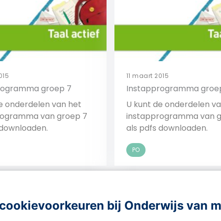
015
11 maart 2015
rogramma groep 7
Instapprogramma groe
e onderdelen van het
U kunt de onderdelen va
rogramma van groep 7
instapprogramma van g
 downloaden.
als pdfs downloaden.
PO
Bekijk
Bekijk
cookievoorkeuren bij Onderwijs van 
1
2