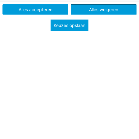
Alles accepteren
Alles weigeren
Keuzes opslaan
1 februari 2026
Waar komt ons eten vandaan?
In deze les krijgen kleuters inzicht in het ontstaan
van voedsel en hoe het op ons bord komt.
PO
Bekijk