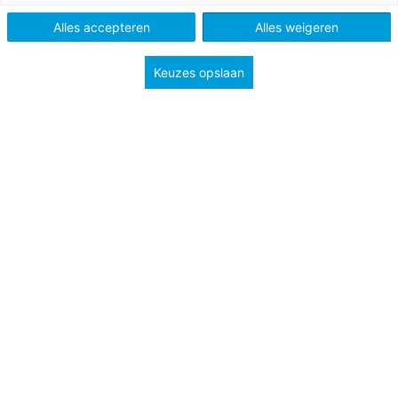
Nieuws
Alles accepteren
Alles weigeren
Keuzes opslaan
Tags
digitale geletterdheid
onderwijsinnovatie
techniek