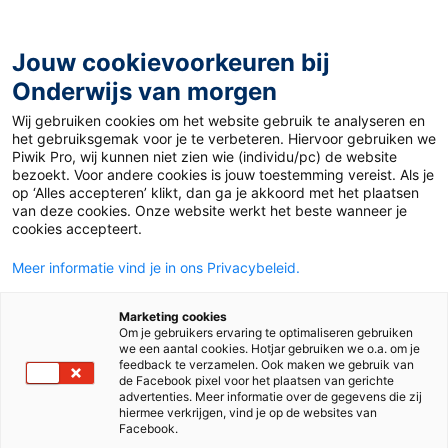
Ga
naar
de
Jouw cookievoorkeuren bij
inhoud
Onderwijs van morgen
Wij gebruiken cookies om het website gebruik te analyseren en
Home
»
Onderwijs en technologie: 5 belangrijke
het gebruiksgemak voor je te verbeteren. Hiervoor gebruiken we
ontwikkelingen
Piwik Pro, wij kunnen niet zien wie (individu/pc) de website
bezoekt. Voor andere cookies is jouw toestemming vereist. Als je
op ‘Alles accepteren’ klikt, dan ga je akkoord met het plaatsen
5 februari 2014
Door
Brandon van Spall
van deze cookies. Onze website werkt het beste wanneer je
Onderwijs en
cookies accepteert.
Meer informatie vind je in ons Privacybeleid.
technologie: 5
Marketing cookies
belangrijke
Om je gebruikers ervaring te optimaliseren gebruiken
we een aantal cookies. Hotjar gebruiken we o.a. om je
feedback te verzamelen. Ook maken we gebruik van
ontwikkelingen
de Facebook pixel voor het plaatsen van gerichte
advertenties. Meer informatie over de gegevens die zij
hiermee verkrijgen, vind je op de websites van
Facebook.