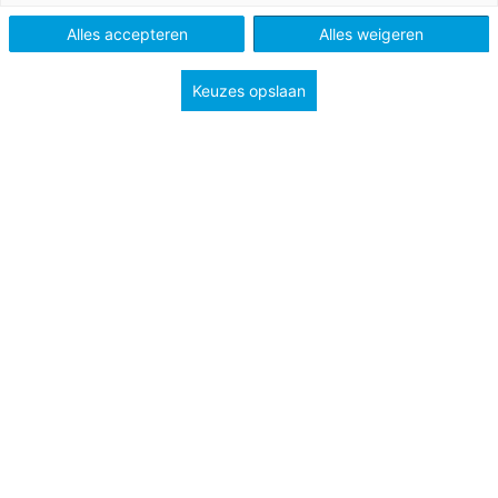
Po
Alles accepteren
Alles weigeren
Keuzes opslaan
Tags
rekenonderwijs
speciale onderwijsbehoeften