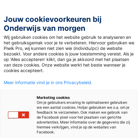
Ga
naar
de
Jouw cookievoorkeuren bij
inhoud
Onderwijs van morgen
Wij gebruiken cookies om het website gebruik te analyseren en
Home
»
Lees-taalonderwijs: hoe leer je leerlingen kritisch
het gebruiksgemak voor je te verbeteren. Hiervoor gebruiken we
lezen en denken?
Piwik Pro, wij kunnen niet zien wie (individu/pc) de website
bezoekt. Voor andere cookies is jouw toestemming vereist. Als je
op ‘Alles accepteren’ klikt, dan ga je akkoord met het plaatsen
10 mei 2021
Door
de redactie
van deze cookies. Onze website werkt het beste wanneer je
Lees-taalonderwijs:
cookies accepteert.
Meer informatie vind je in ons Privacybeleid.
hoe leer je
Marketing cookies
leerlingen kritisch
Om je gebruikers ervaring te optimaliseren gebruiken
we een aantal cookies. Hotjar gebruiken we o.a. om je
feedback te verzamelen. Ook maken we gebruik van
lezen en denken?
de Facebook pixel voor het plaatsen van gerichte
advertenties. Meer informatie over de gegevens die zij
hiermee verkrijgen, vind je op de websites van
Facebook.