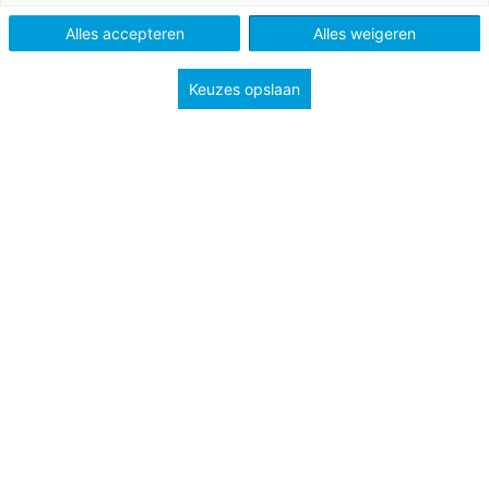
Vo
Alles accepteren
Alles weigeren
Keuzes opslaan
Tags
basisvaardigheden
leesmotivatie
mediawijsheid
taalonderwijs