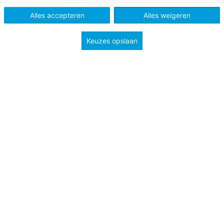
Tags
jongeren
welzijn
Alles accepteren
Alles weigeren
Keuzes opslaan
De generatie waartoe je behoort, is van invloed op je
persoonlijkheid. Op dit moment behoort de jongste