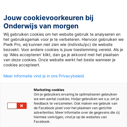
Ga
naar
de
Jouw cookievoorkeuren bij
inhoud
Onderwijs van morgen
Wij gebruiken cookies om het website gebruik te analyseren en
Home
»
Generatie Z? Korte spanningsboog met ambitie
het gebruiksgemak voor je te verbeteren. Hiervoor gebruiken we
Piwik Pro, wij kunnen niet zien wie (individu/pc) de website
bezoekt. Voor andere cookies is jouw toestemming vereist. Als je
28 oktober 2019
Door
Milou Dekkers
op ‘Alles accepteren’ klikt, dan ga je akkoord met het plaatsen
Generatie Z? Korte
van deze cookies. Onze website werkt het beste wanneer je
cookies accepteert.
spanningsboog met
Meer informatie vind je in ons Privacybeleid.
ambitie
Marketing cookies
Om je gebruikers ervaring te optimaliseren gebruiken
we een aantal cookies. Hotjar gebruiken we o.a. om je
feedback te verzamelen. Ook maken we gebruik van
de Facebook pixel voor het plaatsen van gerichte
Po
advertenties. Meer informatie over de gegevens die zij
hiermee verkrijgen, vind je op de websites van
Facebook.