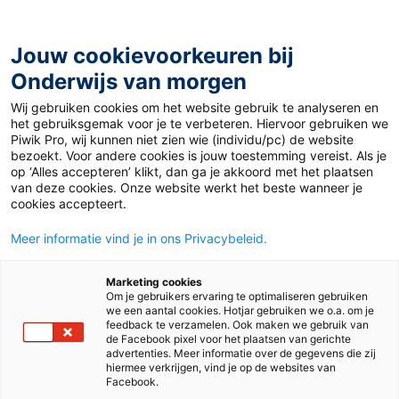
Ga
naar
de
Jouw cookievoorkeuren bij
inhoud
Onderwijs van morgen
Wij gebruiken cookies om het website gebruik te analyseren en
Home
»
Gastcolumn – Drie keer vier
het gebruiksgemak voor je te verbeteren. Hiervoor gebruiken we
Piwik Pro, wij kunnen niet zien wie (individu/pc) de website
bezoekt. Voor andere cookies is jouw toestemming vereist. Als je
13 april 2023
Door
Wenda Mulder
op ‘Alles accepteren’ klikt, dan ga je akkoord met het plaatsen
Gastcolumn – Drie
van deze cookies. Onze website werkt het beste wanneer je
cookies accepteert.
keer vier
Meer informatie vind je in ons Privacybeleid.
Marketing cookies
Om je gebruikers ervaring te optimaliseren gebruiken
Po
we een aantal cookies. Hotjar gebruiken we o.a. om je
feedback te verzamelen. Ook maken we gebruik van
de Facebook pixel voor het plaatsen van gerichte
advertenties. Meer informatie over de gegevens die zij
Tags
rekenonderwijs
hiermee verkrijgen, vind je op de websites van
Facebook.