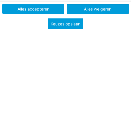
Alles accepteren
Alles weigeren
Keuzes opslaan
’s Morgens vroeg, nog voor de bel, komt de moeder
van Ben binnenlopen. ‘Sorry dat ik je zo vroeg al stoor
juf, maar kunnen we vanmiddag misschien even
overleggen? Ik bespeur iets in haar ogen en besluit