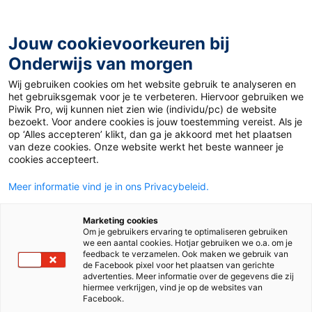
Ga
naar
de
Jouw cookievoorkeuren bij
inhoud
Onderwijs van morgen
Wij gebruiken cookies om het website gebruik te analyseren en
Home
»
De eerste Alix
het gebruiksgemak voor je te verbeteren. Hiervoor gebruiken we
Piwik Pro, wij kunnen niet zien wie (individu/pc) de website
bezoekt. Voor andere cookies is jouw toestemming vereist. Als je
24 juni 2026
op ‘Alles accepteren’ klikt, dan ga je akkoord met het plaatsen
De eerste Alix
van deze cookies. Onze website werkt het beste wanneer je
cookies accepteert.
Meer informatie vind je in ons Privacybeleid.
Po
Marketing cookies
Om je gebruikers ervaring te optimaliseren gebruiken
we een aantal cookies. Hotjar gebruiken we o.a. om je
Tags
leesmotivatie
feedback te verzamelen. Ook maken we gebruik van
de Facebook pixel voor het plaatsen van gerichte
advertenties. Meer informatie over de gegevens die zij
hiermee verkrijgen, vind je op de websites van
Facebook.