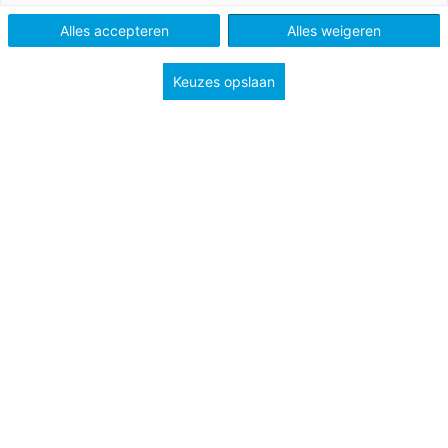
Alles accepteren
Alles weigeren
Keuzes opslaan
28 mei 2026
Hongertocht
Bij Tonnie thuis in Rotterdam is niks meer te eten.
Met hun laatste geld op zak begint ze aan een
barre fietstocht.
Po