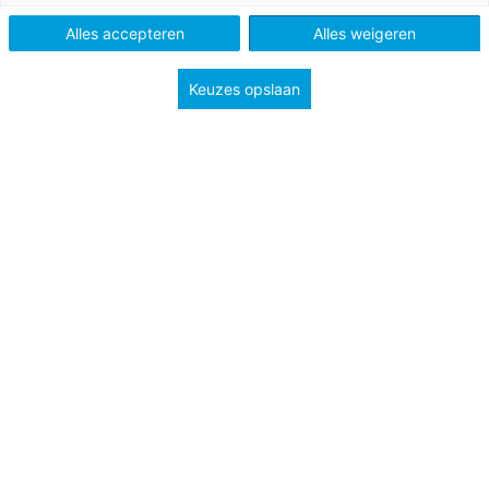
Alles accepteren
Alles weigeren
Keuzes opslaan
26 maart 2026
Hotel Zweefkees
Hotel Zweefkees is een spannende, muzikale
zoektocht naar moed en vertrouwen met een
vleugje magie en een flinke scheut gekkigheid.
Po