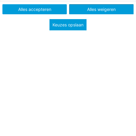
Alles accepteren
Alles weigeren
Keuzes opslaan
De dagen worden korter, de eerste sneeuw is zelfs al
gevallen, en wat ontbreekt er dan nog op een dag
thuis? Een goed boek natuurlijk! Voor de maand