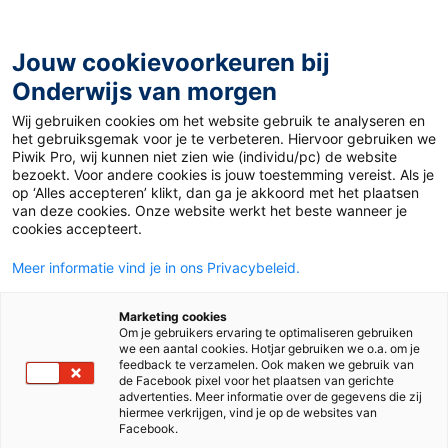
Ga
naar
de
Jouw cookievoorkeuren bij
inhoud
Onderwijs van morgen
Wij gebruiken cookies om het website gebruik te analyseren en
Home
»
Boekentips Nederlands: kerst
het gebruiksgemak voor je te verbeteren. Hiervoor gebruiken we
Piwik Pro, wij kunnen niet zien wie (individu/pc) de website
bezoekt. Voor andere cookies is jouw toestemming vereist. Als je
18 december 2025
Door
Sarah Pronk
op ‘Alles accepteren’ klikt, dan ga je akkoord met het plaatsen
Boekentips
van deze cookies. Onze website werkt het beste wanneer je
cookies accepteert.
Nederlands: kerst
Meer informatie vind je in ons Privacybeleid.
Marketing cookies
Om je gebruikers ervaring te optimaliseren gebruiken
Vo en Mbo
we een aantal cookies. Hotjar gebruiken we o.a. om je
feedback te verzamelen. Ook maken we gebruik van
de Facebook pixel voor het plaatsen van gerichte
advertenties. Meer informatie over de gegevens die zij
Tags
basisvaardigheden
leesmotivatie
hiermee verkrijgen, vind je op de websites van
Facebook.
Nederlands