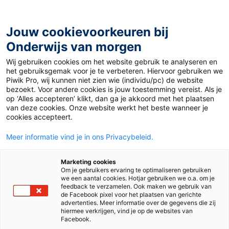
Ga
naar
de
Jouw cookievoorkeuren bij
inhoud
Onderwijs van morgen
Wij gebruiken cookies om het website gebruik te analyseren en
het gebruiksgemak voor je te verbeteren. Hiervoor gebruiken we
Piwik Pro, wij kunnen niet zien wie (individu/pc) de website
Auteur:
Pleuni Rolle
bezoekt. Voor andere cookies is jouw toestemming vereist. Als je
op ‘Alles accepteren’ klikt, dan ga je akkoord met het plaatsen
van deze cookies. Onze website werkt het beste wanneer je
cookies accepteert.
Meer informatie vind je in ons Privacybeleid.
Marketing cookies
Om je gebruikers ervaring te optimaliseren gebruiken
we een aantal cookies. Hotjar gebruiken we o.a. om je
feedback te verzamelen. Ook maken we gebruik van
de Facebook pixel voor het plaatsen van gerichte
advertenties. Meer informatie over de gegevens die zij
hiermee verkrijgen, vind je op de websites van
Facebook.