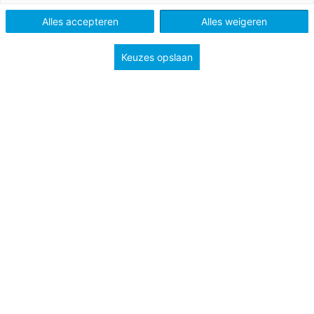
Alles accepteren
Alles weigeren
Keuzes opslaan
19 februari 2024
Bewegingsonderwijs voor kleuters: ze
bewegen toch al de hele dag?
Vanaf dit schooljaar zijn basisscholen verplicht
om minstens twee lesuren bewegingsonderwijs
te verzorgen. Zo doe je dat voor de kleuters.
Praktijk en kennis
Po
Bekijk