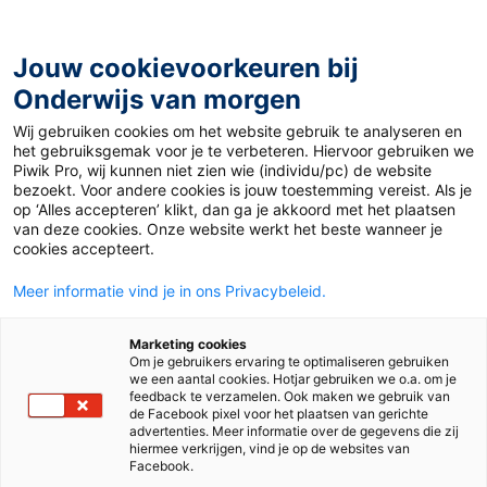
Ga
naar
de
Jouw cookievoorkeuren bij
inhoud
Onderwijs van morgen
Wij gebruiken cookies om het website gebruik te analyseren en
het gebruiksgemak voor je te verbeteren. Hiervoor gebruiken we
Piwik Pro, wij kunnen niet zien wie (individu/pc) de website
Auteur:
Michal Janssen
bezoekt. Voor andere cookies is jouw toestemming vereist. Als je
op ‘Alles accepteren’ klikt, dan ga je akkoord met het plaatsen
van deze cookies. Onze website werkt het beste wanneer je
cookies accepteert.
Meer informatie vind je in ons Privacybeleid.
Marketing cookies
Om je gebruikers ervaring te optimaliseren gebruiken
we een aantal cookies. Hotjar gebruiken we o.a. om je
feedback te verzamelen. Ook maken we gebruik van
de Facebook pixel voor het plaatsen van gerichte
advertenties. Meer informatie over de gegevens die zij
hiermee verkrijgen, vind je op de websites van
Facebook.