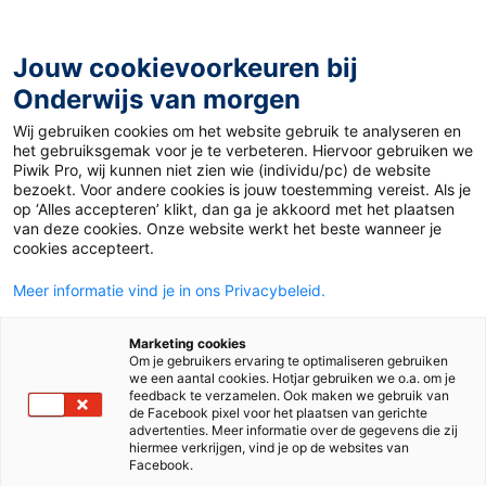
Ga
naar
de
Jouw cookievoorkeuren bij
inhoud
Onderwijs van morgen
Wij gebruiken cookies om het website gebruik te analyseren en
het gebruiksgemak voor je te verbeteren. Hiervoor gebruiken we
Piwik Pro, wij kunnen niet zien wie (individu/pc) de website
Auteur:
Jenny Mulder
bezoekt. Voor andere cookies is jouw toestemming vereist. Als je
op ‘Alles accepteren’ klikt, dan ga je akkoord met het plaatsen
van deze cookies. Onze website werkt het beste wanneer je
cookies accepteert.
Meer informatie vind je in ons Privacybeleid.
Marketing cookies
Om je gebruikers ervaring te optimaliseren gebruiken
we een aantal cookies. Hotjar gebruiken we o.a. om je
feedback te verzamelen. Ook maken we gebruik van
de Facebook pixel voor het plaatsen van gerichte
advertenties. Meer informatie over de gegevens die zij
hiermee verkrijgen, vind je op de websites van
Facebook.