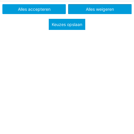
Alles accepteren
Alles weigeren
Keuzes opslaan
7 juni 2017
Mijn broek zakt af
Een verslag van een dag vrijwilligerswerk in
Suriname.
Juf & Meester
Bekijk